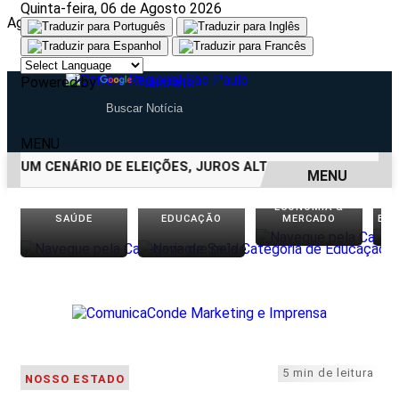
Quinta-feira, 06 de Agosto 2026
Aguarde, carregando...
Powered by
Translate
MENU
 UM CENÁRIO DE ELEIÇÕES, JUROS ALTOS E INCERTEZA FISC
MENU
ECONOMIA &
EM ALTA
SAÚDE
EDUCAÇÃO
MERCADO
EN
5 min de leitura
NOSSO ESTADO