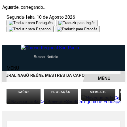
Aguarde, carregando...
Segunda-feira, 10 de Agosto 2026
MENU
LTURAL NAGÔ REÚNE MESTRES DA CAPOEIRA ANGOLA EM ANIV
MENU
ECONOMIA &
EM ALTA
SAÚDE
EDUCAÇÃO
MERCADO
EN