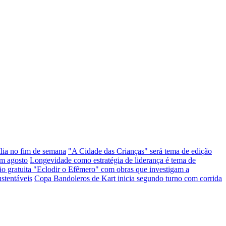
ília no fim de semana
"A Cidade das Crianças" será tema de edição
em agosto
Longevidade como estratégia de liderança é tema de
ção gratuita "Eclodir o Efêmero" com obras que investigam a
stentáveis
Copa Bandoleros de Kart inicia segundo turno com corrida