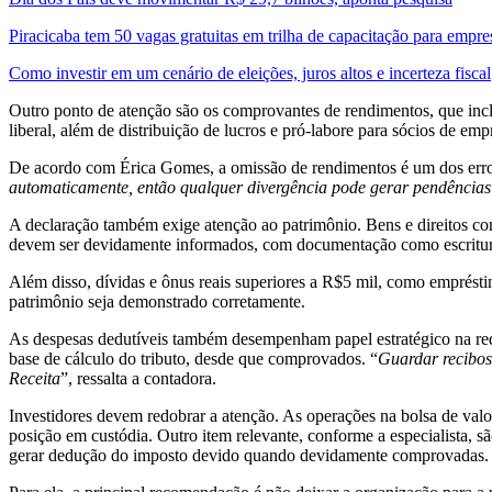
Piracicaba tem 50 vagas gratuitas em trilha de capacitação para empre
Como investir em um cenário de eleições, juros altos e incerteza fiscal
Outro ponto de atenção são os comprovantes de rendimentos, que inc
liberal, além de distribuição de lucros e pró-labore para sócios de 
De acordo com Érica Gomes, a omissão de rendimentos é um dos err
automaticamente, então qualquer divergência pode gerar pendências
A declaração também exige atenção ao patrimônio. Bens e direitos com
devem ser devidamente informados, com documentação como escrituras, 
Além disso, dívidas e ônus reais superiores a R$5 mil, como emprésti
patrimônio seja demonstrado corretamente.
As despesas dedutíveis também desempenham papel estratégico na red
base de cálculo do tributo, desde que comprovados. “
Guardar recibos
Receita
”, ressalta a contadora.
Investidores devem redobrar a atenção. As operações na bolsa de valo
posição em custódia. Outro item relevante, conforme a especialista, sã
gerar dedução do imposto devido quando devidamente comprovadas.