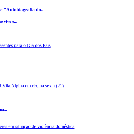
 "Autobiografia do...
 vivo e...
na...