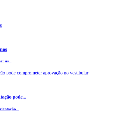
anos
r as...
tação pode...
ientação...