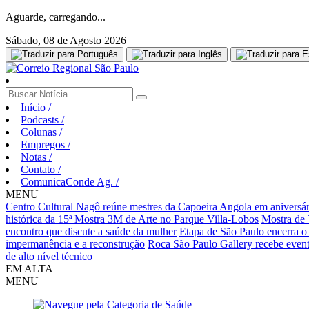
Aguarde, carregando...
Sábado, 08 de Agosto 2026
Início
/
Podcasts
/
Colunas
/
Empregos
/
Notas
/
Contato
/
ComunicaConde Ag.
/
MENU
Centro Cultural Nagô reúne mestres da Capoeira Angola em aniversár
histórica da 15ª Mostra 3M de Arte no Parque Villa-Lobos
Mostra de 
encontro que discute a saúde da mulher
Etapa de São Paulo encerra o
impermanência e a reconstrução
Roca São Paulo Gallery recebe evento
de alto nível técnico
EM ALTA
MENU