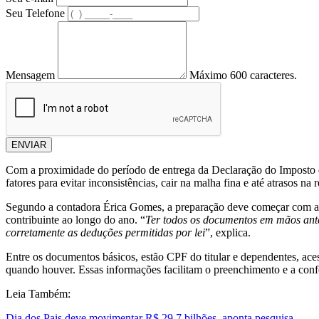
Seu Telefone
Mensagem
Máximo 600 caracteres.
ENVIAR
Com a proximidade do período de entrega da Declaração do Imposto de
fatores para evitar inconsistências, cair na malha fina e até atrasos na r
Segundo a contadora Érica Gomes, a preparação deve começar com a s
contribuinte ao longo do ano. “
Ter todos os documentos em mãos antes 
corretamente as deduções permitidas por lei
”, explica.
Entre os documentos básicos, estão CPF do titular e dependentes, ac
quando houver. Essas informações facilitam o preenchimento e a confe
Leia Também:
Dia dos Pais deve movimentar R$ 29,7 bilhões, aponta pesquisa