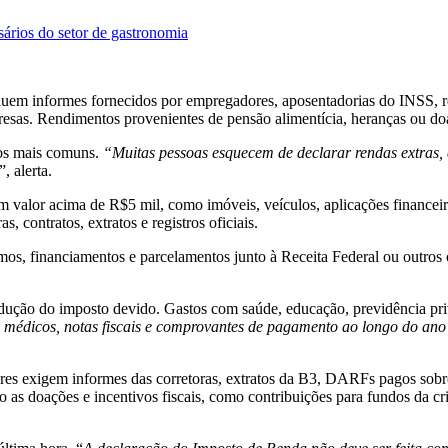
sários do setor de gastronomia
luem informes fornecidos por empregadores, aposentadorias do INSS, r
empresas. Rendimentos provenientes de pensão alimentícia, heranças ou
os mais comuns.
“Muitas pessoas esquecem de declarar rendas extras,
”, alerta.
 valor acima de R$5 mil, como imóveis, veículos, aplicações financeiras
contratos, extratos e registros oficiais.
mos, financiamentos e parcelamentos junto à Receita Federal ou outros 
ução do imposto devido. Gastos com saúde, educação, previdência pri
 médicos, notas fiscais e comprovantes de pagamento ao longo do an
res exigem informes das corretoras, extratos da B3, DARFs pagos sobre 
o as doações e incentivos fiscais, como contribuições para fundos da cr