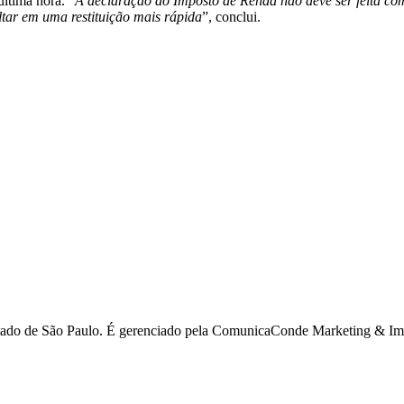
última hora. “
A declaração do Imposto de Renda não deve ser feita co
ltar em uma restituição mais rápida
”, conclui.
estado de São Paulo. É gerenciado pela ComunicaConde Marketing & Imp