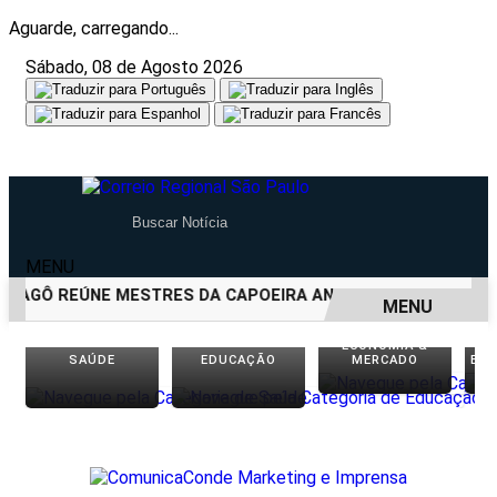
Aguarde, carregando...
Sábado, 08 de Agosto 2026
MENU
AGÔ REÚNE MESTRES DA CAPOEIRA ANGOLA EM ANIVERSÁRIO
MENU
ECONOMIA &
EM ALTA
SAÚDE
EDUCAÇÃO
MERCADO
EN