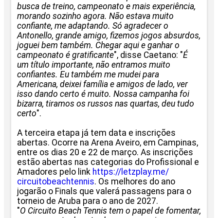
busca de treino, campeonato e mais experiência,
morando sozinho agora. Não estava muito
confiante, me adaptando. Só agradecer o
Antonello, grande amigo, fizemos jogos absurdos,
joguei bem também. Chegar aqui e ganhar o
campeonato é gratificante
", disse Caetano: "
É
um título importante, não entramos muito
confiantes. Eu também me mudei para
Americana, deixei família e amigos de lado, ver
isso dando certo é muito. Nossa campanha foi
bizarra, tiramos os russos nas quartas, deu tudo
certo
".
A terceira etapa já tem data e inscrições
abertas. Ocorre na Arena Aveiro, em Campinas,
entre os dias 20 e 22 de março. As inscrições
estão abertas nas categorias do Profissional e
Amadores pelo link
https://letzplay.me/
circuitobeachtennis
. Os melhores do ano
jogarão o Finals que valerá passagens para o
torneio de Aruba para o ano de 2027.
"
O Circuito Beach Tennis tem o papel de fomentar,