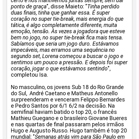
certo e nos mantivemos juntas sempre, sem dar
ponto de graça
", disse Maieto: "
Tinha perdido
duas finais, tinha que ganhar essa. É super
coração no super tie-break, mais energia do que
tática, é algo completamente diferente, muita
emoção, tensão. Às vezes a jogadora que esteve
bem no jogo, no super tie-break fica mais tensa.
Sabíamos que seria um jogo duro. Estávamos
impecáveis, mas erramos uma sequência no
segundo set, Lorena começou a buscar o jogo e
sentimos um pouco a pressão. E depois foi super
coração, jogar o que estávamos sentindo
",
completou Isa.
No masculino, os jovens Sub 18 do Rio Grande
do Sul, André Caetano e Matheus Antonello
surpreenderam e venceram Felippo Bernardes
e Pedro Santos por 6/1 6/2 na decisão. Na
semifinal haviam batido o top 20, o francês
Mathieu Guegano e o brasileiro Giovane Bueres
e nas quartas de final passaram pelos irmãos
Hugo e Augusto Russo. Hugo também é top 20
mundial: "
Semanas atrás vim para São Paulo em