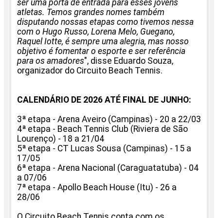
ser uma porta de entrada para esses jovens
atletas. Temos grandes nomes também
disputando nossas etapas como tivemos nessa
com o Hugo Russo, Lorena Melo, Guegano,
Raquel Iotte, é sempre uma alegria, mas nosso
objetivo é fomentar o esporte e ser referência
para os amadores
", disse Eduardo Souza,
organizador do Circuito Beach Tennis.
CALENDÁRIO DE 2026 ATÉ FINAL DE JUNHO:
3ª etapa - Arena Aveiro (Campinas) - 20 a 22/03
4ª etapa -
Beach
Tennis
Club (Riviera de São
Lourenço) - 18 a 21/04
5ª etapa - CT Lucas Sousa (Campinas) - 15 a
17/05
6ª etapa - Arena Nacional (Caraguatatuba) - 04
a 07/06
7ª etapa - Apollo
Beach
House (Itu) - 26 a
28/06
O
Circuito
Beach
Tennis
conta com os