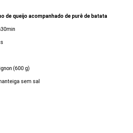
o de queijo acompanhado de purê de batata
h30min
es
ignon (600 g)
manteiga sem sal