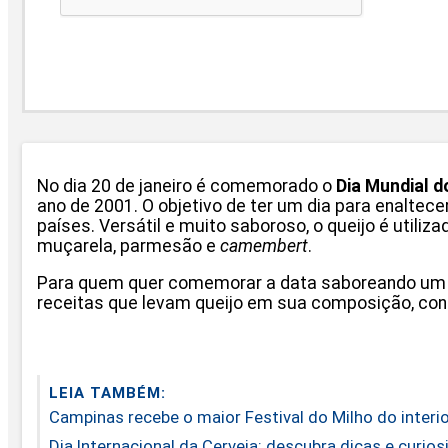
No dia 20 de janeiro é comemorado o
Dia Mundial d
ano de 2001. O objetivo de ter um dia para enaltece
países. Versátil e muito saboroso, o queijo é utiliz
muçarela, parmesão e
camembert
.
Para quem quer comemorar a data saboreando um pr
receitas que levam queijo em sua composição, conf
LEIA TAMBÉM:
Campinas recebe o maior Festival do Milho do interi
Dia Internacional da Cerveja: descubra dicas e curio