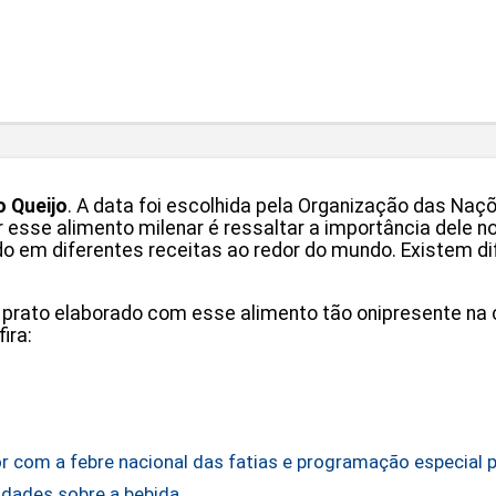
o Queijo
. A data foi escolhida pela Organização das Naç
r esse alimento milenar é ressaltar a importância dele n
ado em diferentes receitas ao redor do mundo. Existem dif
ato elaborado com esse alimento tão onipresente na cu
ira:
or com a febre nacional das fatias e programação especial
sidades sobre a bebida