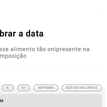
brar a data
se alimento tão onipresente na
composição
A-
A+
IMPRIMIR
REPORTAR ERROS
EM