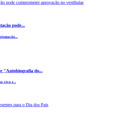
tação pode...
ientação...
 "Autobiografia do...
 vivo e...