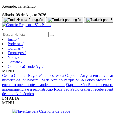
Aguarde, carregando...
Sábado, 08 de Agosto 2026
Início
/
Podcasts
/
Colunas
/
Empregos
/
Notas
/
Contato
/
ComunicaConde Ag.
/
MENU
Centro Cultural Nagô reúne mestres da Capoeira Angola em aniversár
histórica da 15ª Mostra 3M de Arte no Parque Villa-Lobos
Mostra de 
encontro que discute a saúde da mulher
Etapa de São Paulo encerra o
impermanência e a reconstrução
Roca São Paulo Gallery recebe evento
de alto nível técnico
EM ALTA
MENU