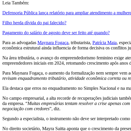
Leia Também:
Defensoria Pública lança relatório para ampliar atendimento a mulher
Filho herda dívida do pai falecido?
Pagamento do salário de agosto deve ser feito até quando?
Para as advogadas
Maynara Fogaça
, tributarista,
Patrícia Maia
, espec
econômica estrutural ainda influencia de forma decisiva os conflitos j
Na área tributária, o avanço do empreendedorismo feminino exige a
empreendedores iniciais em 2024, retomando crescimento após anos d
Para Maynara Fogaça, o aumento da formalização nem sempre vem a
revisam enquadramento tributário, atividade econômica correta ou r
Ela destaca que erros no enquadramento no Simples Nacional e na ma
No campo empresarial, a alta recorde de recuperações judiciais també
da empresa. “
Muitas empresárias tentam resolver a crise apenas com 
negociação com credores
”, diz.
Segundo a especialista, o instrumento não deve ser interpretado co
No direito societário, Mayra Saitta aponta que o crescimento da pre