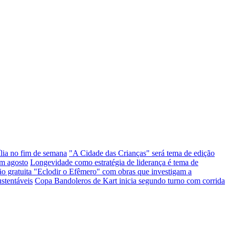
ília no fim de semana
"A Cidade das Crianças" será tema de edição
em agosto
Longevidade como estratégia de liderança é tema de
ção gratuita "Eclodir o Efêmero" com obras que investigam a
stentáveis
Copa Bandoleros de Kart inicia segundo turno com corrida