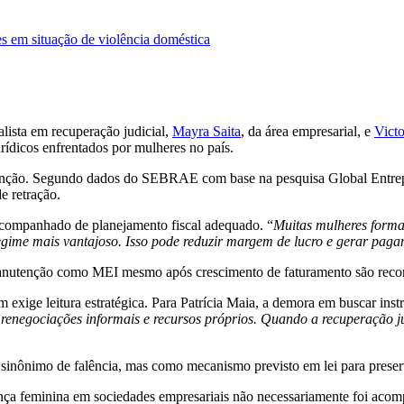
es em situação de violência doméstica
ialista em recuperação judicial,
Mayra Saita
, da área empresarial, e
Victo
urídicos enfrentados por mulheres no país.
tenção. Segundo dados do SEBRAE com base na pesquisa Global Entrep
e retração.
companhado de planejamento fiscal adequado. “
Muitas mulheres forma
egime mais vantajoso. Isso pode reduzir margem de lucro e gerar pagam
nutenção como MEI mesmo após crescimento de faturamento são recorre
m exige leitura estratégica. Para Patrícia Maia, a demora em buscar in
renegociações informais e recursos próprios. Quando a recuperação jud
mo sinônimo de falência, mas como mecanismo previsto em lei para pres
sença feminina em sociedades empresariais não necessariamente foi ac