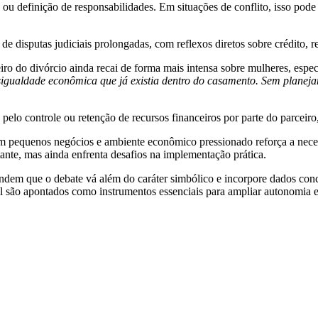
 ou definição de responsabilidades. Em situações de conflito, isso pode
 de disputas judiciais prolongadas, com reflexos diretos sobre crédito, 
nceiro do divórcio ainda recai de forma mais intensa sobre mulheres, es
sigualdade econômica que já existia dentro do casamento. Sem planej
pelo controle ou retenção de recursos financeiros por parte do parceiro
em pequenos negócios e ambiente econômico pressionado reforça a neces
ante, mas ainda enfrenta desafios na implementação prática.
em que o debate vá além do caráter simbólico e incorpore dados concre
al são apontados como instrumentos essenciais para ampliar autonomia e