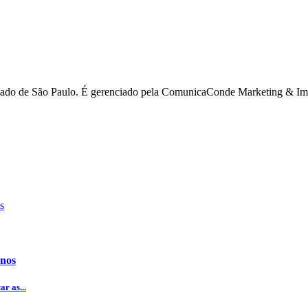
estado de São Paulo. É gerenciado pela ComunicaConde Marketing & Imp
anos
r as...