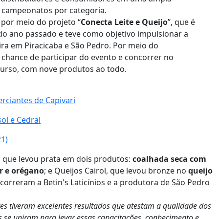
e campeonatos por categoria.
 por meio do projeto “
Conecta Leite e Queijo
”, que é
 do ano passado e teve como objetivo impulsionar a
eira em Piracicaba e São Pedro. Por meio do
chance de participar do evento e concorrer no
curso, com nove produtos ao todo.
erciantes de Capivari
ol e Cedral
1)
, que levou prata em dois produtos:
coalhada seca com
r e orégano
; e Queijos Cairol, que levou bronze no
queijo
correram a Betin's Laticínios e a produtora de São Pedro
s tiveram excelentes resultados que atestam a qualidade dos
es se uniram para levar essas capacitações, conhecimento e