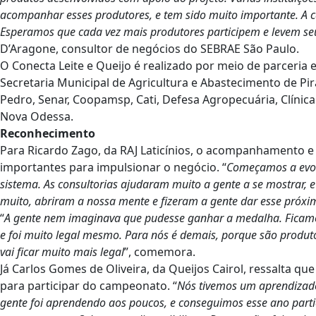
acompanhar esses produtores, e tem sido muito importante. A ca
Esperamos que cada vez mais produtores participem e levem se
D’Aragone, consultor de negócios do SEBRAE São Paulo.
O Conecta Leite e Queijo é realizado por meio de parceria 
Secretaria Municipal de Agricultura e Abastecimento de Pir
Pedro, Senar, Coopamsp, Cati, Defesa Agropecuária, Clínica
Nova Odessa.
Reconhecimento
Para Ricardo Zago, da RAJ Laticínios, o acompanhamento e 
importantes para impulsionar o negócio. “
Começamos a evolu
sistema. As consultorias ajudaram muito a gente a se mostrar,
muito, abriram a nossa mente e fizeram a gente dar esse próx
“
A gente nem imaginava que pudesse ganhar a medalha. Ficam
e foi muito legal mesmo. Para nós é demais, porque são produt
vai ficar muito mais legal
”, comemora.
Já Carlos Gomes de Oliveira, da Queijos Cairol, ressalta que
para participar do campeonato. “
Nós tivemos um aprendizado 
gente foi aprendendo aos poucos, e conseguimos esse ano part