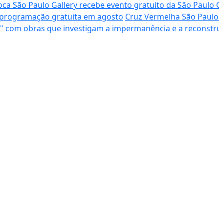
oca São Paulo Gallery recebe evento gratuito da São Paulo 
m programação gratuita em agosto
Cruz Vermelha São Paulo 
ero" com obras que investigam a impermanência e a reconst