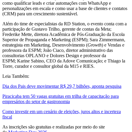
como qualificar leads e criar automações com WhatsApp e
personalizações em escala e como usar a base de clientes e contatos
(CRM) para um crescimento sustentável.
Além do time de especialistas da RD Station, o evento conta com a
participação de Gustavo Trilho, gerente de contas da Meta;
Frederike Mette, diretora Acadêmica de Pós-Graduação da Escola
Superior de Propaganda e Marketing (ESPM); Sara Zimmermann,
estrategista em Marketing, Desenvolvimento (
Growth
) e Vendas e
professora da ESPM; João Ciaco, diretor administrativo das
consultorias OPLANO e Dolores Design e professor da
ESPM; Karine Sabino, CEO da Adove Comunicação; e Thiago la
Torre, curador e consultor global da M15 e RIES.
Leia Também:
Dia dos Pais deve movimentar R$ 29,7 bilhões, aponta pesquisa
Piracicaba tem 50 vagas gratuitas em trilha de capacitação para
empresários do setor de gastronomia
Como investir em um cenário de eleições, juros altos e incerteza
fiscal
As inscrições são gratuitas e realizadas por meio do site