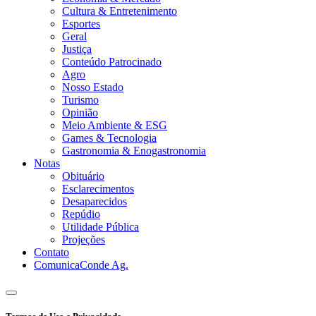
Cultura & Entretenimento
Esportes
Geral
Justiça
Conteúdo Patrocinado
Agro
Nosso Estado
Turismo
Opinião
Meio Ambiente & ESG
Games & Tecnologia
Gastronomia & Enogastronomia
Notas
Obituário
Esclarecimentos
Desaparecidos
Repúdio
Utilidade Pública
Projeções
Contato
ComunicaConde Ag.