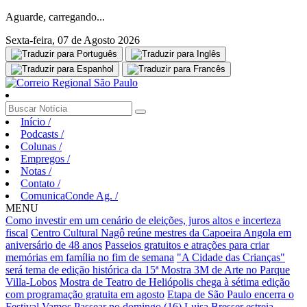
Aguarde, carregando...
Sexta-feira, 07 de Agosto 2026
Início
/
Podcasts
/
Colunas
/
Empregos
/
Notas
/
Contato
/
ComunicaConde Ag.
/
MENU
Como investir em um cenário de eleições, juros altos e incerteza
fiscal
Centro Cultural Nagô reúne mestres da Capoeira Angola em
aniversário de 48 anos
Passeios gratuitos e atrações para criar
memórias em família no fim de semana
"A Cidade das Crianças"
será tema de edição histórica da 15ª Mostra 3M de Arte no Parque
Villa-Lobos
Mostra de Teatro de Heliópolis chega à sétima edição
com programação gratuita em agosto
Etapa de São Paulo encerra o
Festival Vamos Passear no domingo (16)
Luisa Bresser estreia