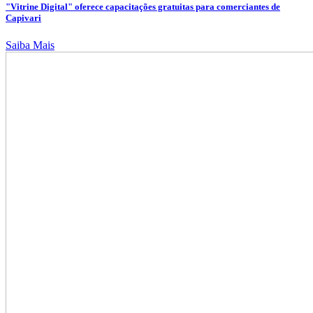
"Vitrine Digital" oferece capacitações gratuitas para comerciantes de
Capivari
Saiba Mais