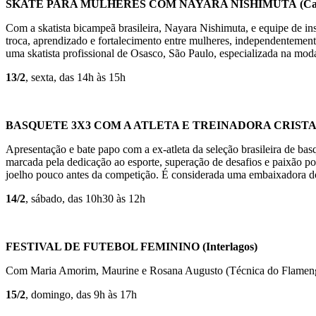
SKATE PARA MULHERES COM NAYARA NISHIMUTA
(Ca
Com a skatista bicampeã brasileira, Nayara Nishimuta, e equipe de in
troca, aprendizado e fortalecimento entre mulheres, independentemente
uma skatista profissional de Osasco, São Paulo, especializada na mod
13/2
, sexta, das 14h às 15h
BASQUETE 3X3 COM A ATLETA E TREINADORA CRIST
Apresentação e bate papo com a ex-atleta da seleção brasileira de bas
marcada pela dedicação ao esporte, superação de desafios e paixão 
joelho pouco antes da competição. É considerada uma embaixadora do b
14/2
, sábado, das 10h30 às 12h
FESTIVAL DE FUTEBOL FEMININO
(Interlagos)
Com Maria Amorim, Maurine e Rosana Augusto (Técnica do Flamen
15/2
, domingo, das 9h às 17h