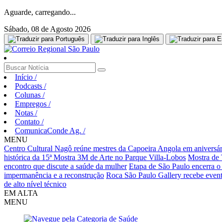
Aguarde, carregando...
Sábado, 08 de Agosto 2026
Início
/
Podcasts
/
Colunas
/
Empregos
/
Notas
/
Contato
/
ComunicaConde Ag.
/
MENU
Centro Cultural Nagô reúne mestres da Capoeira Angola em aniversár
histórica da 15ª Mostra 3M de Arte no Parque Villa-Lobos
Mostra de 
encontro que discute a saúde da mulher
Etapa de São Paulo encerra o
impermanência e a reconstrução
Roca São Paulo Gallery recebe evento
de alto nível técnico
EM ALTA
MENU