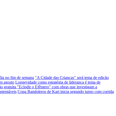
ília no fim de semana
"A Cidade das Crianças" será tema de edição
em agosto
Longevidade como estratégia de liderança é tema de
ção gratuita "Eclodir o Efêmero" com obras que investigam a
stentáveis
Copa Bandoleros de Kart inicia segundo turno com corrida