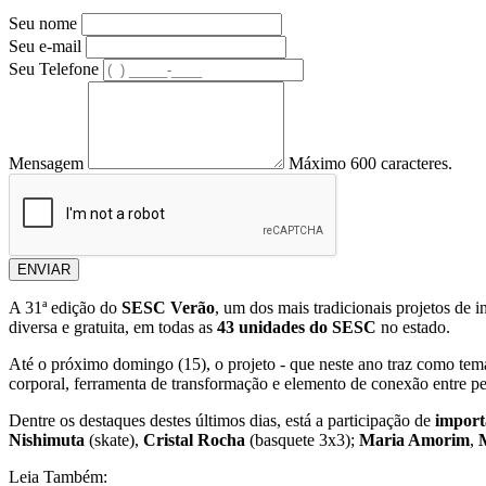
Seu nome
Seu e-mail
Seu Telefone
Mensagem
Máximo 600 caracteres.
ENVIAR
A 31ª edição do
SESC Verão
, um dos mais tradicionais projetos de i
diversa e gratuita, em todas as
43 unidades do SESC
no estado.
Até o próximo domingo (15), o projeto - que neste ano traz como te
corporal, ferramenta de transformação e elemento de conexão entre pe
Dentre os destaques destes últimos dias, está a participação de
import
Nishimuta
(skate),
Cristal Rocha
(basquete 3x3);
Maria Amorim
,
Leia Também: