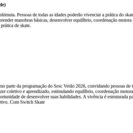
de)
shimuta. Pessoas de todas as idades poderão vivenciar a prática do ska
prender manobras básicas, desenvolver equilíbrio, coordenação motora e 
prática de skate.
mo parte da programação do Sesc Verão 2026, convidando pessoas de to
er coletivo e aprendizado, estimulando equilíbrio, coordenação motora,
portunidade de desenvolver suas habilidades. A vivência é estruturada p
ortivo. Com Switch Skate