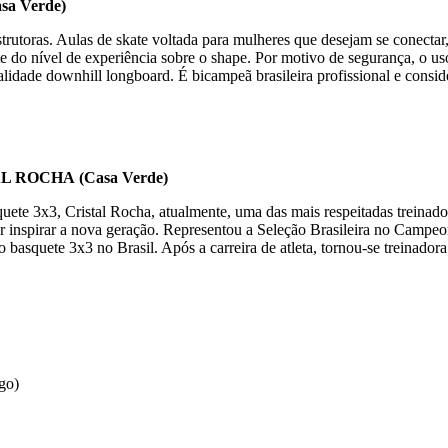
sa Verde)
strutoras. Aulas de skate voltada para mulheres que desejam se conecta
 do nível de experiência sobre o shape. Por motivo de segurança, o uso 
alidade downhill longboard. É bicampeã brasileira profissional e consid
AL ROCHA
(Casa Verde)
quete 3x3, Cristal Rocha, atualmente, uma das mais respeitadas treinado
por inspirar a nova geração. Representou a Seleção Brasileira no Camp
asquete 3x3 no Brasil. Após a carreira de atleta, tornou-se treinador
go)