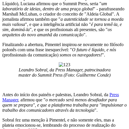
Líquido), Luciana afirmou que o Summit Press, seria "
um
laboratório de ideias, dentro de uma praça global
" - parafraseando
Marshall McLuhan, o criador do conceito de "Aldeia Global". A
jornalista afirmou também que "
a autenticidade se tornou a moeda
mais valiosa
", e que a inteligência artificial não "
é para temê-la, e
sim, dominá-la
", e que os profissionais ali presentes, são "
os
arquitetos do novo amanhã da comunicação
".
Finalizando a abertura, Pimentel inspirou-se novamente no filósofo
polonês com uma frase inesquecível: "
O futuro é líquido, e nós
(profissionais da comunicação)
somos os navegadores!
".
Leandro Sobral, da Press Manager, patrocinadora
master do Summit Press (Foto: Guilherme Conde)
Antes do início dos painéis e palestras, Leandro Sobral, da
Press
Manager
, afirmou que "
o mercado será menos desafiador para
quem se prepara", e que a plataforma trabalha para "impulsionar o
trabalho dos comunicadores através da tecnologia
".
Sobral fez uma menção à Pimentel, e não somente eles, mas a
plateia emocionou-se, lembrando do processo de realização do