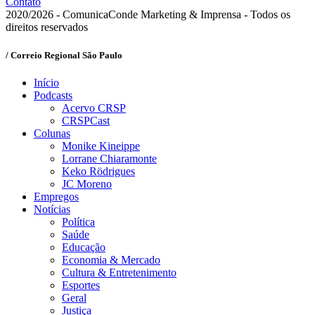
Contato
2020/2026 - ComunicaConde Marketing & Imprensa - Todos os
direitos reservados
/ Correio Regional São Paulo
Início
Podcasts
Acervo CRSP
CRSPCast
Colunas
Monike Kineippe
Lorrane Chiaramonte
Keko Rödrigues
JC Moreno
Empregos
Notícias
Política
Saúde
Educação
Economia & Mercado
Cultura & Entretenimento
Esportes
Geral
Justiça