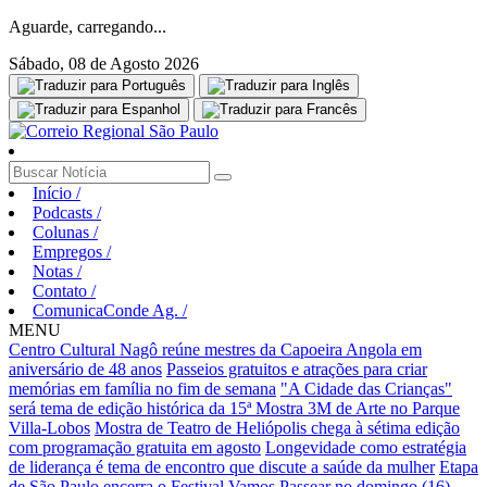
Aguarde, carregando...
Sábado, 08 de Agosto 2026
Início
/
Podcasts
/
Colunas
/
Empregos
/
Notas
/
Contato
/
ComunicaConde Ag.
/
MENU
Centro Cultural Nagô reúne mestres da Capoeira Angola em
aniversário de 48 anos
Passeios gratuitos e atrações para criar
memórias em família no fim de semana
"A Cidade das Crianças"
será tema de edição histórica da 15ª Mostra 3M de Arte no Parque
Villa-Lobos
Mostra de Teatro de Heliópolis chega à sétima edição
com programação gratuita em agosto
Longevidade como estratégia
de liderança é tema de encontro que discute a saúde da mulher
Etapa
de São Paulo encerra o Festival Vamos Passear no domingo (16)