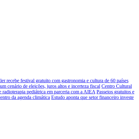
ler recebe festival gratuito com gastronomia e cultura de 60 países
m cenário de eleições, juros altos e incerteza fiscal
Centro Cultural
radioterapia pediátrica em parceria com a AIEA
Passeios gratuitos e
entro da agenda climática
Estudo aponta que setor financeiro investe