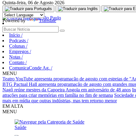
Quinta-feira, 06 de Agosto 2026
Aguarde, carregando...
Powered by
Translate
Início
/
Podcasts
/
Colunas
/
Empregos
/
Notas
/
Contato
/
ComunicaConde Ag.
/
MENU
Teatro YouTube apresenta programação de agosto com estreias de "
BTG Pactual Hall apresenta programação de agosto com grandes musica
Nagô reúne mestres da Capoeira Angola em aniversário de 48 anos
I
atrações para criar memórias em família no fim de semana
Sociedade 
mais em mídia que outras indústrias, mas tem retorno menor
EM ALTA
MENU
Saúde