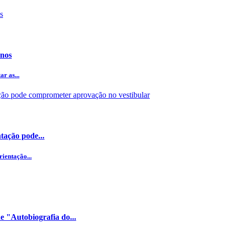
anos
r as...
tação pode...
ientação...
 "Autobiografia do...