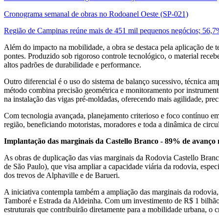
Cronograma semanal de obras no Rodoanel Oeste (SP-021)
Região de Campinas reúne mais de 451 mil pequenos negócios; 56,
Além do impacto na mobilidade, a obra se destaca pela aplicação de te
pontes. Produzido sob rigoroso controle tecnológico, o material recebe
altos padrões de durabilidade e performance.
Outro diferencial é o uso do sistema de balanço sucessivo, técnica a
método combina precisão geométrica e monitoramento por instrumentos
na instalação das vigas pré-moldadas, oferecendo mais agilidade, prec
Com tecnologia avançada, planejamento criterioso e foco contínuo em
região, beneficiando motoristas, moradores e toda a dinâmica de circul
Implantação das marginais da Castello Branco - 89% de avanço n
As obras de duplicação das vias marginais da Rodovia Castello Bran
de São Paulo), que visa ampliar a capacidade viária da rodovia, espe
dos trevos de Alphaville e de Barueri.
A iniciativa contempla também a ampliação das marginais da rodovia,
Tamboré e Estrada da Aldeinha. Com um investimento de R$ 1 bilhão, o
estruturais que contribuirão diretamente para a mobilidade urbana, o 