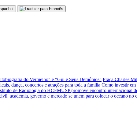
Autobiografia do Vermelho" e "Gui e Seus Demônios"
Praça Charles Mil
is, dança, concertos e atrações para toda a família
Como investir em u
nstituto de Radiologia do HCFMUSP promove encontro internacional de 
civil, academia, governo e mercado se unem para colocar o oceano no c