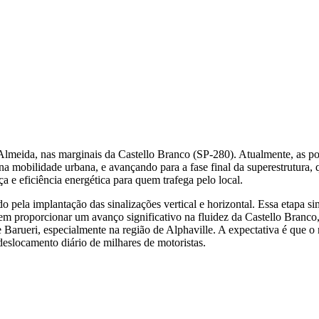
lmeida, nas marginais da Castello Branco (SP-280). Atualmente, as 
mobilidade urbana, e avançando para a fase final da superestrutura, que
e eficiência energética para quem trafega pelo local.
ela implantação das sinalizações vertical e horizontal. Essa etapa simb
m proporcionar um avanço significativo na fluidez da Castello Branco, t
 Barueri, especialmente na região de Alphaville. A expectativa é que 
deslocamento diário de milhares de motoristas.