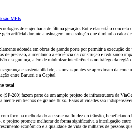
7% são MEIs
cnologias de engenharia de última geração. Entre elas está o concreto 
 gelo artificial durante a usinagem, uma solução que diminui o calor de 
mplamente adotada em obras de grande porte por permitir a execução do
 de precisão, aumentando a eficiência da construção e reduzindo impa
isão e segurança, além de minimizar interferências no tráfego da regiã
 segurança e sustentabilidade, as novas pontes se aproximam da conclu
ação entre Barueri e a Capital.
o total
co (SP-280) fazem parte de um amplo projeto de infraestrutura da Vi
cialmente em trechos de grande fluxo. Essas atividades são indispensáv
 com foco na melhoria do acesso e na fluidez do trânsito, beneficiand
 projeto promete melhorar de forma significativa a interligação entre 
crescimento econômico e a qualidade de vida de milhares de pessoas que