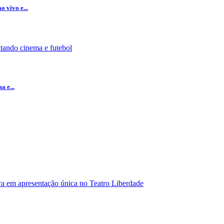
 vivo e...
a e...