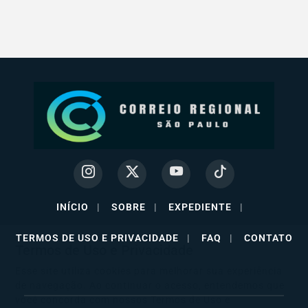
INÍCIO
|
SOBRE
|
EXPEDIENTE
|
TERMOS DE USO E PRIVACIDADE
|
FAQ
|
CONTATO
Termos de Uso e Privacidade
Esse site utiliza cookies para melhorar sua experiência
de navegação. Ao continuar o acesso, entendemos que
você concorda com nossos Termos de Uso e