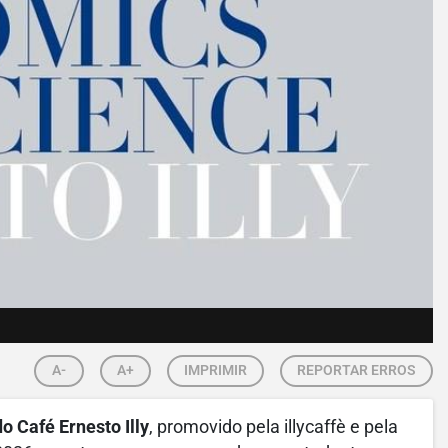
A-
A+
IMPRIMIR
REPORTAR ERROS
 Café Ernesto Illy
,
promovido pela illycaffè e pela