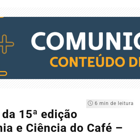
6 min de leitura
 da 15ª edição
a e Ciência do Café –