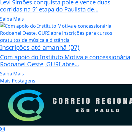
Levi Simões conquista pole e vence duas
corridas na 5ª etapa do Paulista de...
Saiba Mais
Inscrições até amanhã (07)
Com apoio do Instituto Motiva e concessionária
Rodoanel Oeste, GURI abre...
Saiba Mais
Mais Postagens