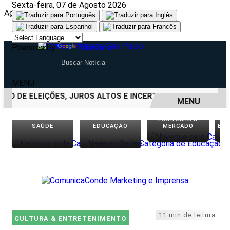
Sexta-feira, 07 de Agosto 2026
Aguarde, carregando...
Powered by
Translate
MENU
O DE ELEIÇÕES, JUROS ALTOS E INCERTEZA FISCAL
CENTRO
MENU
ECONOMIA &
EM ALTA
SAÚDE
EDUCAÇÃO
MERCADO
EN
11 min de leitura
CULTURA & ENTRETENIMENTO