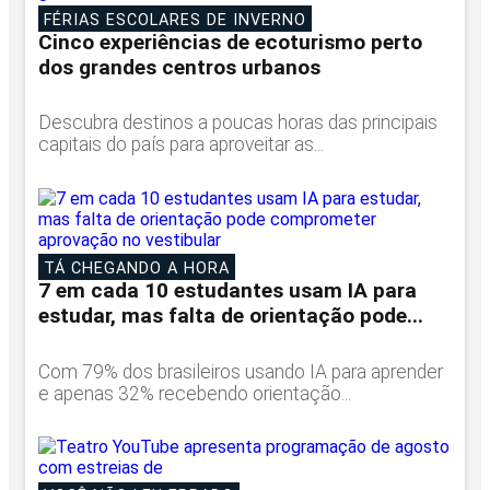
FÉRIAS ESCOLARES DE INVERNO
Cinco experiências de ecoturismo perto
dos grandes centros urbanos
Descubra destinos a poucas horas das principais
capitais do país para aproveitar as...
TÁ CHEGANDO A HORA
7 em cada 10 estudantes usam IA para
estudar, mas falta de orientação pode...
Com 79% dos brasileiros usando IA para aprender
e apenas 32% recebendo orientação...