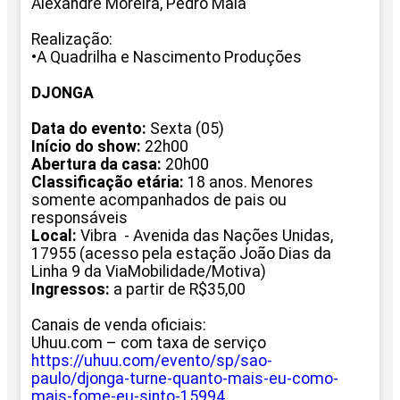
Alexandre Moreira, Pedro Maia
Realização:
•A Quadrilha e Nascimento Produções
DJONGA
Data do evento:
Sexta (
05)
Início do show:
22h00
Abertura da casa:
20h00
Classificação etária:
18 anos. Menores
somente acompanhados de pais ou
responsáveis
Local:
Vibra - Avenida das Nações Unidas,
17955 (acesso pela estação João Dias da
Linha 9 da ViaMobilidade/Motiva)
Ingressos:
a partir de R$35,00
Canais de venda oficiais:
Uhuu.com – com taxa de serviço
https://uhuu.com/evento/sp/
sao-
paulo/djonga-turne-quanto-
mais-eu-como-
mais-fome-eu-
sinto-15994