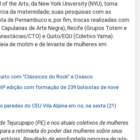
of the Arts, da New York University (NYU), toma
erca da maternidade; suas pesquisas com as
ta de Pernambuco e, por fim, trocas realizadas com
. Capulanas de Arte Negra), Recife (Grupos Totem e
-Anastácias/CTO) e Quito/EQU (Coletivo Yama).
eia de motim e de levante de mulheres em
tuito com "Clássicos do Rock" a Osasco
56ª edição com formação de 239 bolsistas de nove
 paredes do CEU Vila Alpina em rio, na sexta (21)
 de Tejucupapo (PE) e nos atuais coletivos de mulheres
as para a retomada do poder das mulheres sobre seus
 estórias. Resultado de aprofundada pesquisa de pós-