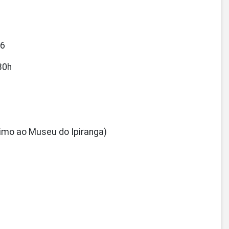
26
30h
ximo ao Museu do Ipiranga)