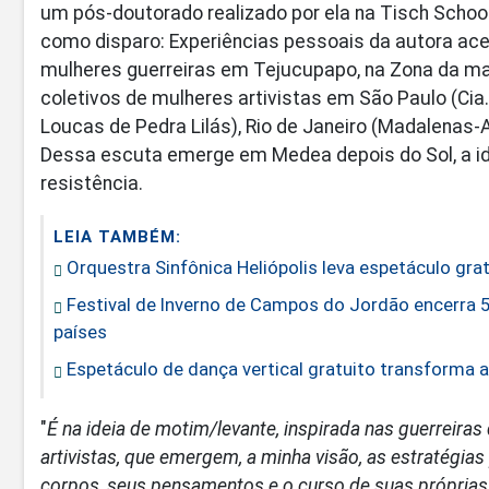
um pós-doutorado realizado por ela na Tisch School 
como disparo: Experiências pessoais da autora ac
mulheres guerreiras em Tejucupapo, na Zona da ma
coletivos de mulheres artivistas em São Paulo (Cia
Loucas de Pedra Lilás), Rio de Janeiro (Madalenas
Dessa escuta emerge em Medea depois do Sol, a id
resistência.
LEIA TAMBÉM:
Orquestra Sinfônica Heliópolis leva espetáculo gra
Festival de Inverno de Campos do Jordão encerra 
países
Espetáculo de dança vertical gratuito transforma as
"
É na ideia de motim/levante, inspirada nas guerreiras
artivistas, que emergem, a minha visão, as estratégi
corpos, seus pensamentos e o curso de suas próprias