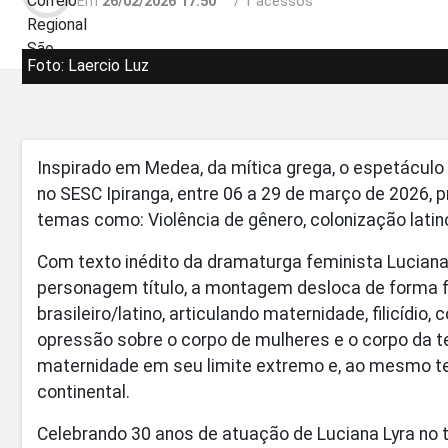
Em
26/02/2026 17:50
/ 1 acessos
Foto: Laercio Luz
Inspirado em Medea, da mítica grega, o espetácul
no SESC Ipiranga, entre 06 a 29 de março de 2026, 
temas como: Violência de gênero, colonização lat
Com texto inédito da dramaturga feminista Lucian
personagem título, a montagem desloca de forma f
brasileiro/latino, articulando maternidade, filicídi
opressão sobre o corpo de mulheres e o corpo da t
maternidade em seu limite extremo e, ao mesmo t
continental.
Celebrando 30 anos de atuação de Luciana Lyra no t