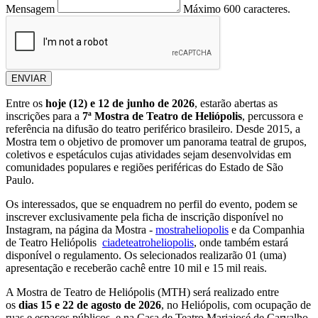
Mensagem
Máximo 600 caracteres.
ENVIAR
Entre os
hoje (12) e 12 de junho de 2026
, estarão abertas as
inscrições para a
7ª Mostra de Teatro de Heliópolis
, percussora e
referência na difusão do teatro periférico brasileiro. Desde 2015, a
Mostra tem o objetivo de promover um panorama teatral de grupos,
coletivos e espetáculos cujas atividades sejam desenvolvidas em
comunidades populares e regiões periféricas do Estado de São
Paulo.
Os interessados, que se enquadrem no perfil do evento, podem se
inscrever exclusivamente pela ficha de inscrição disponível no
Instagram, na página da Mostra -
mostraheliopolis
e da Companhia
de Teatro Heliópolis
ciadeteatroheliopolis
, onde também estará
disponível o regulamento. Os selecionados realizarão 01 (uma)
apresentação e receberão cachê entre 10 mil e 15 mil reais.
A Mostra de Teatro de Heliópolis (MTH) será realizado entre
os
dias 15 e 22 de agosto de 2026
, no Heliópolis, com ocupação de
ruas e espaços públicos, e na Casa de Teatro Mariajosé de Carvalho,