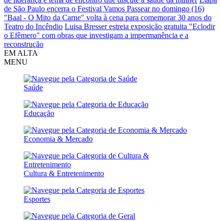
de São Paulo encerra o Festival Vamos Passear no domingo (16)
"Baal - O Mito da Carne" volta à cena para comemorar 30 anos do
Teatro do Incêndio
Luisa Bresser estreia exposição gratuita "Eclodir
o Efêmero" com obras que investigam a impermanência e a
reconstrução
EM ALTA
MENU
Saúde
Educação
Economia & Mercado
Cultura & Entretenimento
Esportes