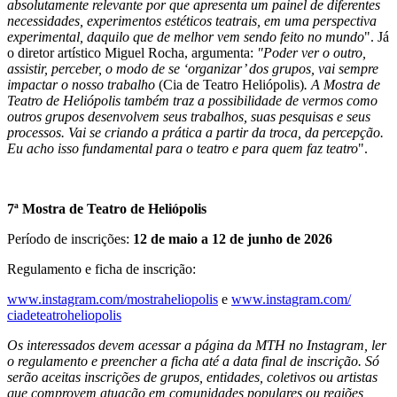
absolutamente relevante por que apresenta um painel de diferentes
necessidades, experimentos estéticos teatrais, em uma perspectiva
experimental, daquilo que de melhor vem sendo feito no mundo
". Já
o diretor artístico Miguel Rocha, argumenta:
"Poder ver o outro,
assistir, perceber, o modo de se ‘organizar’ dos grupos, vai sempre
impactar o nosso trabalho
(Cia de Teatro Heliópolis)
. A Mostra de
Teatro de Heliópolis também traz a possibilidade de vermos como
outros grupos desenvolvem seus trabalhos, suas pesquisas e seus
processos. Vai se criando a prática a partir da troca, da percepção.
Eu acho isso fundamental para o teatro e para quem faz teatro
".
7ª Mostra de Teatro de Heliópolis
Período de inscrições:
12 de maio a 12 de junho de 2026
Regulamento e ficha de inscrição:
www.instagram.com/
mostraheliopolis
e
www.instagram.com/
ciadeteatroheliopolis
Os interessados devem acessar a página da MTH no Instagram, ler
o regulamento e preencher a ficha até a data final de inscrição.
Só
serão aceitas inscrições de grupos, entidades, coletivos ou artistas
que comprovem atuação em comunidades populares ou regiões