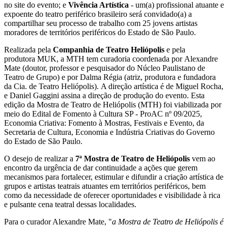
no site do evento; e
Vivência Artística
- um(a) profissional atuante e
expoente do teatro periférico brasileiro será convidado(a) a
compartilhar seu processo de trabalho com 25 jovens artistas
moradores de territórios periféricos do Estado de São Paulo.
Realizada pela
Companhia de Teatro Heliópolis
e pela
produtora MUK, a MTH tem curadoria coordenada por Alexandre
Mate (doutor, professor e pesquisador do Núcleo Paulistano de
Teatro de Grupo) e por Dalma Régia (atriz, produtora e fundadora
da Cia. de Teatro Heliópolis).
A direção artística é de Miguel Rocha,
e Daniel Gaggini assina a direção de produção do evento.
Esta
edição da Mostra de Teatro de Heliópolis (MTH) foi viabilizada por
meio do Edital de Fomento à Cultura SP - ProAC nº 09/2025,
Economia Criativa: Fomento à Mostras, Festivais e Evento, da
Secretaria de Cultura, Economia e Indústria Criativas do Governo
do Estado de São Paulo.
O desejo de realizar a
7ª Mostra de Teatro de Heliópolis
vem ao
encontro da urgência de dar continuidade a ações que gerem
mecanismos para fortalecer, estimular e difundir a criação artística de
grupos e artistas teatrais atuantes em territórios periféricos, bem
como da necessidade de oferecer oportunidades e visibilidade à rica
e pulsante cena teatral dessas localidades.
Para o curador Alexandre Mate, "
a Mostra de Teatro de Heliópolis é