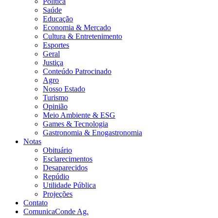
Política
Saúde
Educação
Economia & Mercado
Cultura & Entretenimento
Esportes
Geral
Justiça
Conteúdo Patrocinado
Agro
Nosso Estado
Turismo
Opinião
Meio Ambiente & ESG
Games & Tecnologia
Gastronomia & Enogastronomia
Notas
Obituário
Esclarecimentos
Desaparecidos
Repúdio
Utilidade Pública
Projeções
Contato
ComunicaConde Ag.