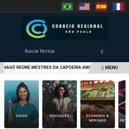
MENU
AGÔ REÚNE MESTRES DA CAPOEIRA ANGOLA EM ANIVERSÁRIO
EM ALTA
SAÚDE
EDUCAÇÃO
ECONOMIA &
C
MERCADO
ENT