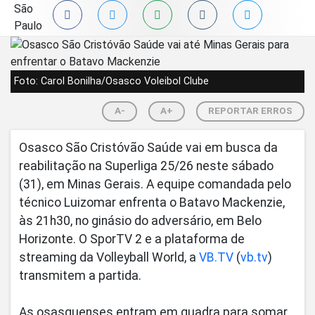
Foto: Carol Bonilha/Osasco Voleibol Clube
A-
A+
REPORTAR ERROS
Osasco São Cristóvão Saúde vai em busca da
reabilitação na Superliga 25/26 neste sábado
(31), em Minas Gerais. A equipe comandada pelo
técnico Luizomar enfrenta o Batavo Mackenzie,
às 21h30, no ginásio do adversário, em Belo
Horizonte. O SporTV 2 e a plataforma de
streaming da Volleyball World, a
VB.TV
(
vb.tv
)
transmitem a partida.
As osasquenses entram em quadra para somar