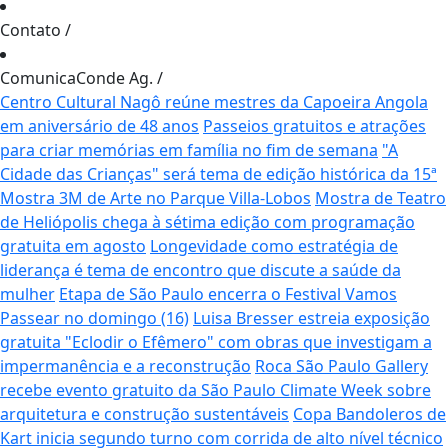
Contato
/
ComunicaConde Ag.
/
Centro Cultural Nagô reúne mestres da Capoeira Angola
em aniversário de 48 anos
Passeios gratuitos e atrações
para criar memórias em família no fim de semana
"A
Cidade das Crianças" será tema de edição histórica da 15ª
Mostra 3M de Arte no Parque Villa-Lobos
Mostra de Teatro
de Heliópolis chega à sétima edição com programação
gratuita em agosto
Longevidade como estratégia de
liderança é tema de encontro que discute a saúde da
mulher
Etapa de São Paulo encerra o Festival Vamos
Passear no domingo (16)
Luisa Bresser estreia exposição
gratuita "Eclodir o Efêmero" com obras que investigam a
impermanência e a reconstrução
Roca São Paulo Gallery
recebe evento gratuito da São Paulo Climate Week sobre
arquitetura e construção sustentáveis
Copa Bandoleros de
Kart inicia segundo turno com corrida de alto nível técnico