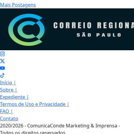
Mais Postagens
Início
|
Sobre
|
Expediente
|
Termos de Uso e Privacidade
|
FAQ
|
Contato
2020/2026 - ComunicaConde Marketing & Imprensa -
Todos os direitos reservados