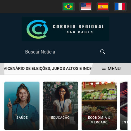
MENU
 CENÁRIO DE ELEIÇÕES, JUROS ALTOS E INCERTEZA FISCAL
CENT
EM ALTA
SAÚDE
EDUCAÇÃO
ECONOMIA &
C
MERCADO
ENTR