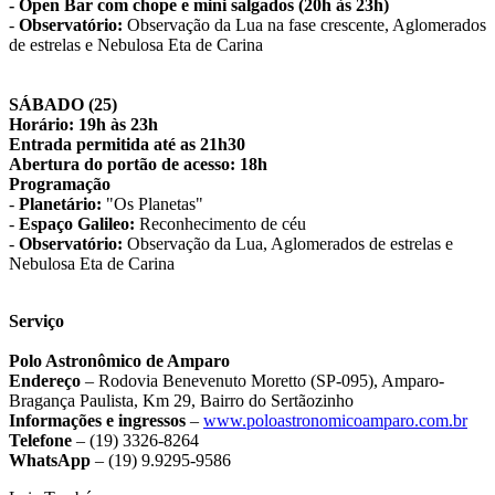
- Open Bar com chope e mini salgados (20h às 23h)
-
Observatório:
Observação da Lua na fase crescente, Aglomerados
de estrelas e Nebulosa Eta de Carina
SÁBADO (25)
Horário: 19h às 23h
Entrada permitida até as 21h30
Abertura do portão de acesso: 18h
Programação
-
Planetário:
"Os Planetas"
-
Espaço Galileo:
Reconhecimento de céu
-
Observatório:
Observação da Lua, Aglomerados de estrelas e
Nebulosa Eta de Carina
Serviço
Polo Astronômico de Amparo
Endereço
– Rodovia Benevenuto Moretto (SP-095), Amparo-
Bragança Paulista, Km 29, Bairro do Sertãozinho
Informações e ingressos
–
www.
poloastronomicoamparo.com.br
Telefone
– (19) 3326-8264
WhatsApp
– (19) 9.9295-9586