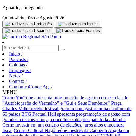
Aguarde, carregando...
Quinta-feira, 06 de Agosto 2026
Início
/
Podcasts
/
Colunas
/
Empregos
/
Notas
/
Contato
/
ComunicaConde Ag.
/
MENU
Teatro YouTube apresenta programação de agosto com estreias de
"Autobiografia do Vermelho" e "Gui e Seus Demônios"
Praça
Charles Miller recebe festival gratuito com gastronomia e cultura de
60 países
BTG Pactual Hall apresenta programação de agosto com
grandes musicais, dança, concertos e atrações para toda a família
Como investir em um cenário de eleições, juros altos e incerteza
fiscal
Centro Cultural Nagô reúne mestres da Capoeira Angola em
aniversário de 48 anos
Instituto de Radiologia do HCFMUSP