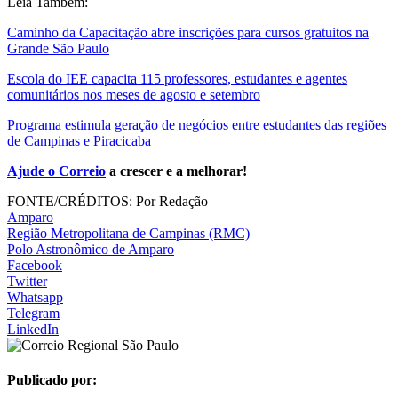
Leia Também:
Caminho da Capacitação abre inscrições para cursos gratuitos na
Grande São Paulo
Escola do IEE capacita 115 professores, estudantes e agentes
comunitários nos meses de agosto e setembro
Programa estimula geração de negócios entre estudantes das regiões
de Campinas e Piracicaba
Ajude o Correio
a crescer e a melhorar!
FONTE/CRÉDITOS:
Por Redação
Amparo
Região Metropolitana de Campinas (RMC)
Polo Astronômico de Amparo
Facebook
Twitter
Whatsapp
Telegram
LinkedIn
Publicado por: