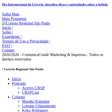
Dia Internacional da Cerveja: descubra dicas e curiosidades sobre a bebida
Saiba Mais
Mais Postagens
Início
|
Sobre
|
Expediente
|
Termos de Uso e Privacidade
|
FAQ
|
Contato
2020/2026 - ComunicaConde Marketing & Imprensa - Todos os
direitos reservados
/ Correio Regional São Paulo
Início
Podcasts
Acervo CRSP
CRSPCast
Colunas
Monike Kineippe
Lorrane Chiaramonte
Keko Rödrigues