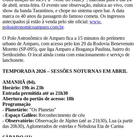
de abril, sexta-feira. O evento une observação, música ao vivo, com
show da banda Tarantinos, e chope no sistema open bar. A data
marca os 40 anos da passagem do famoso cometa. Os ingressos
antecipados já estão à venda pelo site oficial:
www.
poloastronomicoamparo.com.br
.
O Polo Astronômico de Amparo fica a 15 minutos do perímetro
urbano de Amparo, com acesso pelo km 29 da Rodovia Benevenuto
Moretto (SP-095), que liga Amparo a Bragança Paulista, bairro do
Sertãozinho. O local ainda conta com estacionamento e serviço de
lanchonete.
TEMPORADA 2026 – SESSÕES NOTURNAS EM ABRIL
AMANHÃ (04).
Horário: 19h às 23h
Entrada permitida até as 21h30
Abertura do portão de acesso: 18h
Programação
-
Planetário:
"Os Planetas"
-
Espaço Galileo:
Reconhecimento de céu
-
Observatório:
Observação de Júpiter (até as 21h30), Lua (a partir
das 20h30), Aglomerados de estrelas e Nebulosa Eta de Carina