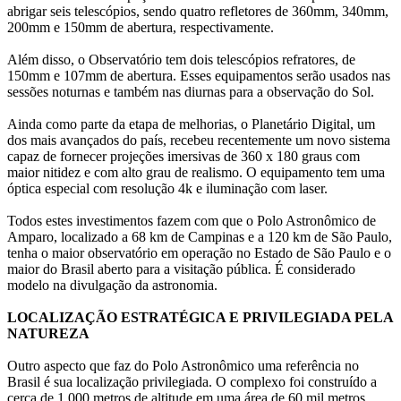
abrigar seis telescópios, sendo quatro refletores de 360mm, 340mm,
200mm e 150mm de abertura, respectivamente.
Além disso, o Observatório tem dois telescópios refratores, de
150mm e 107mm de abertura. Esses equipamentos serão usados nas
sessões noturnas e também nas diurnas para a observação do Sol.
Ainda como parte da etapa de melhorias, o Planetário Digital, um
dos mais avançados do país, recebeu recentemente um novo sistema
capaz de fornecer projeções imersivas de 360 x 180 graus com
maior nitidez e com alto grau de realismo. O equipamento tem uma
óptica especial com resolução 4k e iluminação com laser.
Todos estes investimentos fazem com que o Polo Astronômico de
Amparo, localizado a 68 km de Campinas e a 120 km de São Paulo,
tenha o maior observatório em operação no Estado de São Paulo e o
maior do Brasil aberto para a visitação pública. É considerado
modelo na divulgação da astronomia.
LOCALIZAÇÃO ESTRATÉGICA E PRIVILEGIADA PELA
NATUREZA
Outro aspecto que faz do Polo Astronômico uma referência no
Brasil é sua localização privilegiada. O complexo foi construído a
cerca de 1.000 metros de altitude em uma área de 60 mil metros