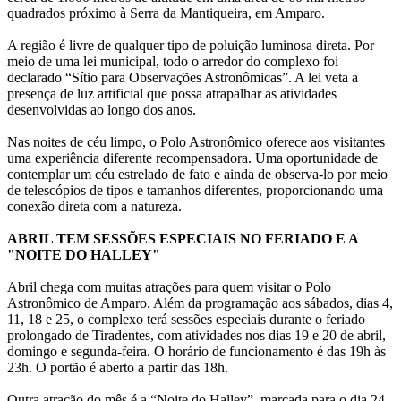
quadrados próximo à Serra da Mantiqueira, em Amparo.
A região é livre de qualquer tipo de poluição luminosa direta. Por
meio de uma lei municipal, todo o arredor do complexo foi
declarado “Sítio para Observações Astronômicas”. A lei veta a
presença de luz artificial que possa atrapalhar as atividades
desenvolvidas ao longo dos anos.
Nas noites de céu limpo, o Polo Astronômico oferece aos visitantes
uma experiência diferente recompensadora. Uma oportunidade de
contemplar um céu estrelado de fato e ainda de observa-lo por meio
de telescópios de tipos e tamanhos diferentes, proporcionando uma
conexão direta com a natureza.
ABRIL TEM SESSÕES ESPECIAIS NO FERIADO E A
"NOITE DO HALLEY"
Abril chega com muitas atrações para quem visitar o Polo
Astronômico de Amparo. Além da programação aos sábados, dias 4,
11, 18 e 25, o complexo terá sessões especiais durante o feriado
prolongado de Tiradentes, com atividades nos dias 19 e 20 de abril,
domingo e segunda-feira. O horário de funcionamento é das 19h às
23h. O portão é aberto a partir das 18h.
Outra atração do mês é a “Noite do Halley”, marcada para o dia 24