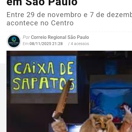
em São Paulo
Entre 29 de novembro e 7 de dezem
acontece no Centro
Por
Correio Regional São Paulo
Em
08/11/2025 21:28
/ 4 acessos