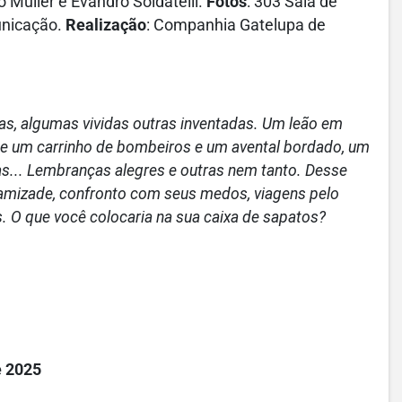
o Muller e Evandro Soldatelli.
Fotos
: 303 Sala de
unicação.
Realização
: Companhia Gatelupa de
as, algumas vividas outras inventadas. Um leão em
ia de um carrinho de bombeiros e um avental bordado, um
s... Lembranças alegres e outras nem tanto. Desse
e amizade, confronto com seus medos, viagens pelo
as. O que você colocaria na sua caixa de sapatos?
e 2025