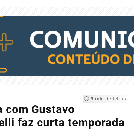
9 min de leitura
a com Gustavo
elli faz curta temporada