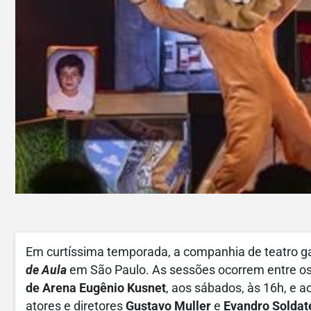
Em curtíssima temporada, a companhia de teatro 
de Aula
em São Paulo. As sessões ocorrem entre o
de Arena Eugênio Kusnet
, aos sábados, às 16h, e 
atores e diretores
Gustavo Muller
e
Evandro Soldate