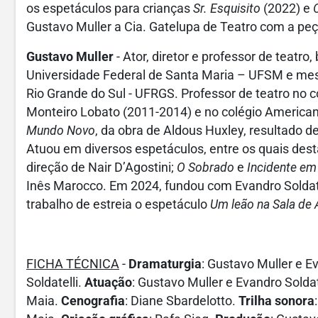
os espetáculos para crianças
Sr. Esquisito
(2022) e
Gustavo Muller a Cia. Gatelupa de Teatro com a pe
Gustavo Muller
- Ator, diretor e professor de teatro
Universidade Federal de Santa Maria – UFSM e mes
Rio Grande do Sul - UFRGS. Professor de teatro no c
Monteiro Lobato (2011-2014) e no colégio American
Mundo Novo
, da obra de Aldous Huxley, resultado 
Atuou em diversos espetáculos, entre os quais des
direção de Nair D’Agostini;
O Sobrado
e
Incidente em
Inês Marocco. Em 2024, fundou com Evandro Soldate
trabalho de estreia o espetáculo
Um leão na Sala de 
FICHA TÉCNICA
-
Dramaturgia
: Gustavo Muller e E
Soldatelli.
Atuação
: Gustavo Muller e Evandro Soldat
Maia.
Cenografia
: Diane Sbardelotto.
Trilha sonora