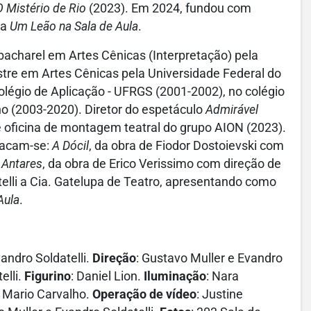
O Mistério de Rio
(2023). Em 2024, fundou com
ça
Um Leão na Sala de Aula
.
, bacharel em Artes Cênicas (Interpretação) pela
tre em Artes Cênicas pela Universidade Federal do
olégio de Aplicação - UFRGS (2001-2002), no colégio
o (2003-2020). Diretor do espetáculo
Admirável
de oficina de montagem teatral do grupo AION (2023).
tacam-se:
A Dócil
, da obra de Fiodor Dostoievski com
 Antares
, da obra de Erico Verissimo com direção de
lli a Cia. Gatelupa de Teatro, apresentando como
Aula
.
vandro Soldatelli.
Direção
: Gustavo Muller e Evandro
elli.
Figurino
: Daniel Lion.
Iluminação
: Nara
: Mario Carvalho.
Operação de vídeo
: Justine