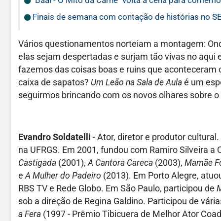
"Baal - O Mito da Carne" volta à cena para comemo
Finais de semana com contação de histórias no S
Vários questionamentos norteiam a montagem: On
elas sejam despertadas e surjam tão vivas no aqu
fazemos das coisas boas e ruins que aconteceram 
caixa de sapatos?
Um Leão na Sala de Aula
é um espe
seguirmos brincando com os novos olhares sobre o 
Evandro Soldatelli
- Ator, diretor e produtor cultur
na UFRGS. Em 2001, fundou com Ramiro Silveira a 
Castigada
(2001),
A Cantora Careca
(2003),
Mamãe Fo
e
A Mulher do Padeiro
(2013). Em Porto Alegre, atu
RBS TV e Rede Globo. Em São Paulo, participou de
M
sob a direção de Regina Galdino. Participou de vári
a Fera
(1997 - Prêmio Tibicuera de Melhor Ator Coa