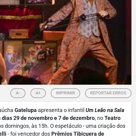
A-
A+
IMPRIMIR
REPORTAR ERROS
gaúcha
Gatelupa
apresenta o infantil
Um Leão na Sala
s
dias 29 de novembro e 7 de dezembro
, no
Teatro
aos domingos, às 15h. O espetáculo - uma criação dos
lli
- foi vencedor dos
Prêmios Tibicuera de