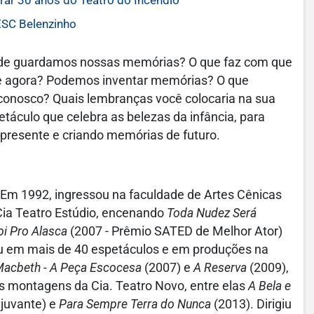
rar 30 anos do Teatro do Incêndio
ESC Belenzinho
de guardamos nossas memórias? O que faz com que
i e agora? Podemos inventar memórias? O que
conosco? Quais lembranças você colocaria na sua
táculo que celebra as belezas da infância, para
presente e criando memórias de futuro.
al. Em 1992, ingressou na faculdade de Artes Cênicas
Cia Teatro Estúdio, encenando
Toda Nudez Será
i Pro Alasca
(2007 - Prêmio SATED de Melhor Ator)
ou em mais de 40 espetáculos e em produções na
acbeth - A Peça Escocesa
(2007) e
A Reserva
(2009),
as montagens da Cia. Teatro Novo, entre elas
A Bela e
djuvante) e
Para Sempre Terra do Nunca
(2013). Dirigiu