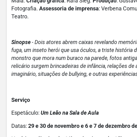
Maia.
Criação gráfica
: Rafa Sieg.
Produção
: Gustav
Fotografia.
Assessoria de imprensa
: Verbena Com
Teatro.
Sinopse
- Dois atores abrem caixas revelando memóri
fuga, um inseto herói que usa óculos, a triste histór
monstro que mora num buraco na parede, fotos antiga
relicário surgem brincadeiras de infância, relações d
imaginário, situações de bullying, e outras experiênci
Serviço
Espetáculo:
Um Leão na Sala de Aula
Datas:
29 e 30 de novembro e 6 e 7 de dezembro d