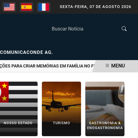
SEXTA-FEIRA, 07 DE AGOSTO 2026
COMUNICACONDE AG.
MENU
 PARA CRIAR MEMÓRIAS EM FAMÍLIA NO FIM DE SEMANA
"A CIDA
NOSSO ESTADO
TURISMO
GASTRONOMIA &
ENOGASTRONOMIA