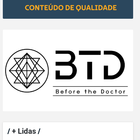
/
+ Lidas
/