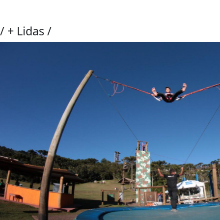
/
+ Lidas
/