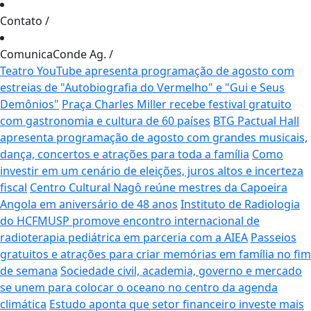
Contato
/
ComunicaConde Ag.
/
Teatro YouTube apresenta programação de agosto com
estreias de "Autobiografia do Vermelho" e "Gui e Seus
Demônios"
Praça Charles Miller recebe festival gratuito
com gastronomia e cultura de 60 países
BTG Pactual Hall
apresenta programação de agosto com grandes musicais,
dança, concertos e atrações para toda a família
Como
investir em um cenário de eleições, juros altos e incerteza
fiscal
Centro Cultural Nagô reúne mestres da Capoeira
Angola em aniversário de 48 anos
Instituto de Radiologia
do HCFMUSP promove encontro internacional de
radioterapia pediátrica em parceria com a AIEA
Passeios
gratuitos e atrações para criar memórias em família no fim
de semana
Sociedade civil, academia, governo e mercado
se unem para colocar o oceano no centro da agenda
climática
Estudo aponta que setor financeiro investe mais