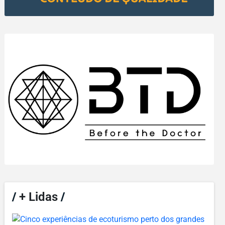
/
+ Lidas
/