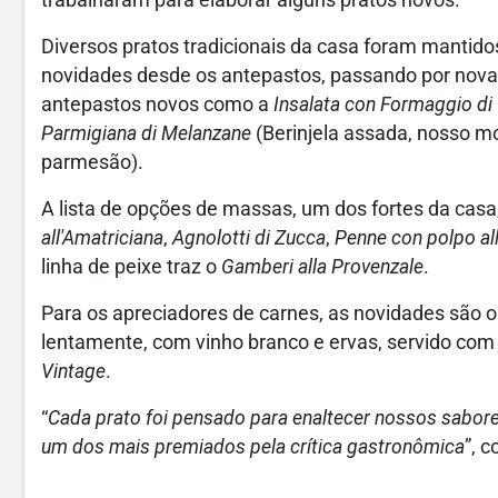
Diversos pratos tradicionais da casa foram manti
novidades desde os antepastos, passando por nova
antepastos novos como a
Insalata con Formaggio di
Parmigiana di Melanzane
(Berinjela assada, nosso m
parmesão).
A lista de opções de massas, um dos fortes da cas
all'Amatriciana
,
Agnolotti di Zucca
,
Penne con polpo al
linha de peixe traz o
Gamberi alla Provenzale
.
Para os apreciadores de carnes, as novidades são 
lentamente, com vinho branco e ervas, servido com a
Vintage
.
“
Cada prato foi pensado para enaltecer nossos sabores
um dos mais premiados pela crítica gastronômica
”, 