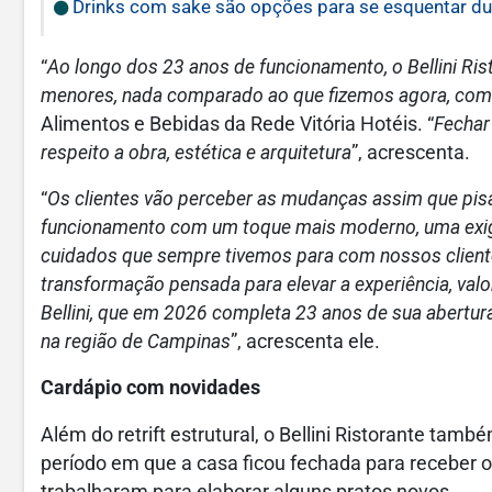
Drinks com sake são opções para se esquentar dur
“
Ao longo dos 23 anos de funcionamento, o Bellini Ris
menores, nada comparado ao que fizemos agora, com u
Alimentos e Bebidas da Rede Vitória Hotéis. “
Fechar
respeito a obra, estética e arquitetura
”, acrescenta.
“
Os clientes vão perceber as mudanças assim que pisar
funcionamento com um toque mais moderno, uma exi
cuidados que sempre tivemos para com nossos client
transformação pensada para elevar a experiência, va
Bellini, que em 2026 completa 23 anos de sua abertura
na região de Campinas
”, acrescenta ele.
Cardápio com novidades
Além do retrift estrutural, o Bellini Ristorante ta
período em que a casa ficou fechada para receber o 
trabalharam para elaborar alguns pratos novos.