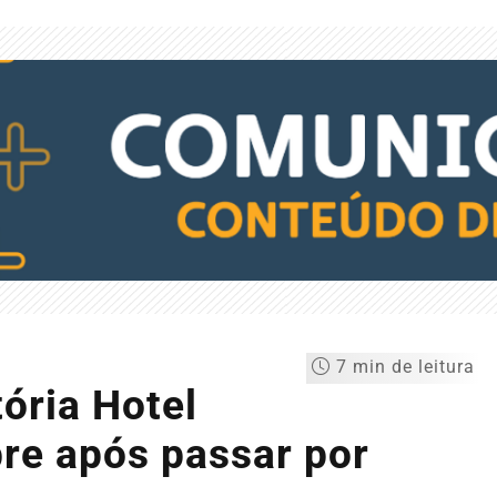
7 min de leitura
tória Hotel
re após passar por