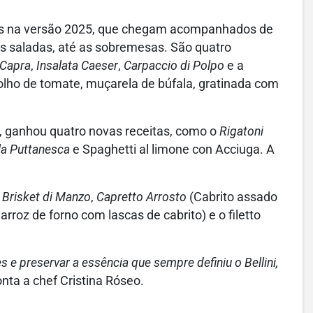
dos na versão 2025, que chegam acompanhados de
s saladas, até as sobremesas. São quatro
 Capra
,
Insalata Caeser
,
Carpaccio di Polpo
e a
olho de tomate, muçarela de búfala, gratinada com
a, ganhou quatro novas receitas, como o
Rigatoni
la Puttanesca
e Spaghetti al limone con Acciuga. A
o
Brisket di Manzo
,
Capretto Arrosto
(Cabrito assado
rroz de forno com lascas de cabrito) e o filetto
 e preservar a essência que sempre definiu o Bellini,
conta a chef Cristina Róseo.