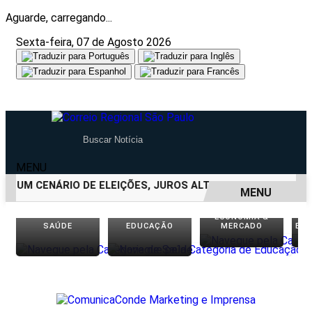
Aguarde, carregando...
Sexta-feira, 07 de Agosto 2026
MENU
 UM CENÁRIO DE ELEIÇÕES, JUROS ALTOS E INCERTEZA FISCA
MENU
ECONOMIA &
EM ALTA
SAÚDE
EDUCAÇÃO
MERCADO
EN