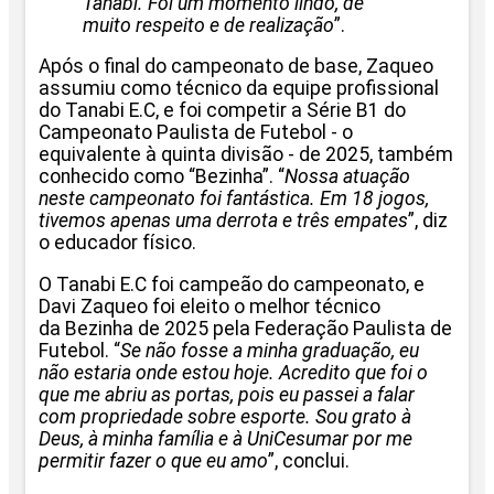
Tanabi. Foi um momento lindo, de
muito respeito e de realização
”.
Após o final do campeonato de base, Zaqueo
assumiu como técnico da equipe profissional
do Tanabi E.C, e foi competir a Série B1 do
Campeonato Paulista de Futebol - o
equivalente à quinta divisão - de 2025, também
conhecido como “Bezinha”. “
Nossa atuação
neste campeonato foi fantástica. Em 18 jogos,
tivemos apenas uma derrota e três empates
”, diz
o educador físico.
O Tanabi E.C foi campeão do campeonato, e
Davi Zaqueo foi eleito o melhor técnico
da Bezinha de 2025 pela Federação Paulista de
Futebol. “
Se não fosse a minha graduação, eu
não estaria onde estou hoje. Acredito que foi o
que me abriu as portas, pois eu passei a falar
com propriedade sobre esporte. Sou grato à
Deus, à minha família e à UniCesumar por me
permitir fazer o que eu amo
”, conclui.