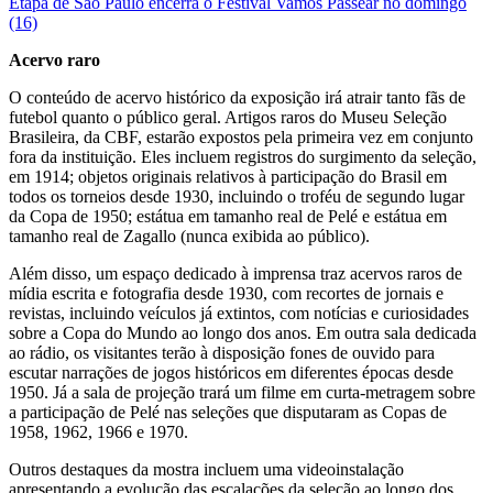
Etapa de São Paulo encerra o Festival Vamos Passear no domingo
(16)
Acervo raro
O conteúdo de acervo histórico da exposição irá atrair tanto fãs de
futebol quanto o público geral. Artigos raros do
Museu Seleção
Brasileira
, da
CBF
, estarão expostos pela primeira vez em conjunto
fora da instituição. Eles incluem registros do surgimento da seleção,
em 1914; objetos originais relativos à participação do Brasil em
todos os torneios desde 1930, incluindo o troféu de segundo lugar
da Copa de 1950; estátua em tamanho real de Pelé e estátua em
tamanho real de Zagallo (nunca exibida ao público).
Além disso, um espaço dedicado à imprensa traz acervos raros de
mídia escrita e fotografia desde 1930, com recortes de jornais e
revistas, incluindo veículos já extintos, com notícias e curiosidades
sobre a Copa do Mundo ao longo dos anos. Em outra sala dedicada
ao rádio, os visitantes terão à disposição fones de ouvido para
escutar narrações de jogos históricos em diferentes épocas desde
1950. Já a sala de projeção trará um filme em curta-metragem sobre
a participação de Pelé nas seleções que disputaram as Copas de
1958, 1962, 1966 e 1970.
Outros destaques da mostra incluem uma videoinstalação
apresentando a evolução das escalações da seleção ao longo dos