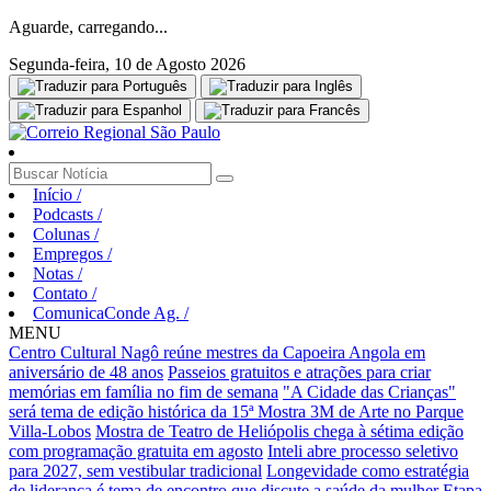
Aguarde, carregando...
Segunda-feira, 10 de Agosto 2026
Início
/
Podcasts
/
Colunas
/
Empregos
/
Notas
/
Contato
/
ComunicaConde Ag.
/
MENU
Centro Cultural Nagô reúne mestres da Capoeira Angola em
aniversário de 48 anos
Passeios gratuitos e atrações para criar
memórias em família no fim de semana
"A Cidade das Crianças"
será tema de edição histórica da 15ª Mostra 3M de Arte no Parque
Villa-Lobos
Mostra de Teatro de Heliópolis chega à sétima edição
com programação gratuita em agosto
Inteli abre processo seletivo
para 2027, sem vestibular tradicional
Longevidade como estratégia
de liderança é tema de encontro que discute a saúde da mulher
Etapa