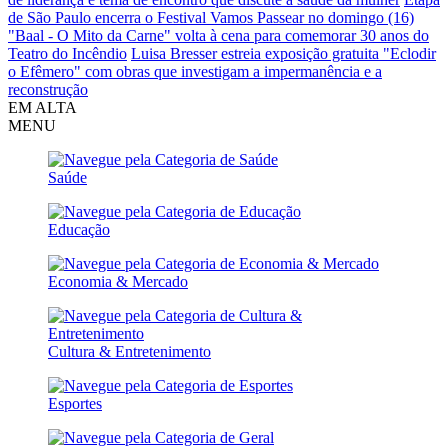
de São Paulo encerra o Festival Vamos Passear no domingo (16)
"Baal - O Mito da Carne" volta à cena para comemorar 30 anos do
Teatro do Incêndio
Luisa Bresser estreia exposição gratuita "Eclodir
o Efêmero" com obras que investigam a impermanência e a
reconstrução
EM ALTA
MENU
Saúde
Educação
Economia & Mercado
Cultura & Entretenimento
Esportes