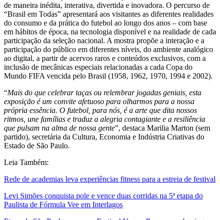
de maneira inédita, interativa, divertida e inovadora. O percurso de
“
Brasil em Todas
” apresentará aos visitantes as diferentes realidades
do consumo e da prática do futebol ao longo dos anos – com base
em hábitos de época, na tecnologia disponível e na realidade de cada
participação da seleção nacional. A mostra propõe a interação e a
participação do público em diferentes níveis, do ambiente analógico
ao digital, a partir de acervos raros e conteúdos exclusivos, com a
inclusão de mecânicas especiais relacionadas a cada Copa do
Mundo FIFA vencida pelo Brasil (1958, 1962, 1970, 1994 e 2002).
“
Mais do que celebrar taças ou relembrar jogadas geniais, esta
exposição é um convite afetuoso para olharmos para a nossa
própria essência. O futebol, para nós, é a arte que dita nossos
ritmos, une famílias e traduz a alegria contagiante e a resiliência
que pulsam na alma de nossa gente
”, destaca Marilia Marton (sem
partido), secretária da Cultura, Economia e Indústria Criativas do
Estado de São Paulo.
Leia Também:
Rede de academias leva experiências fitness para a estreia de festival
Levi Simões conquista pole e vence duas corridas na 5ª etapa do
Paulista de Fórmula Vee em Interlagos