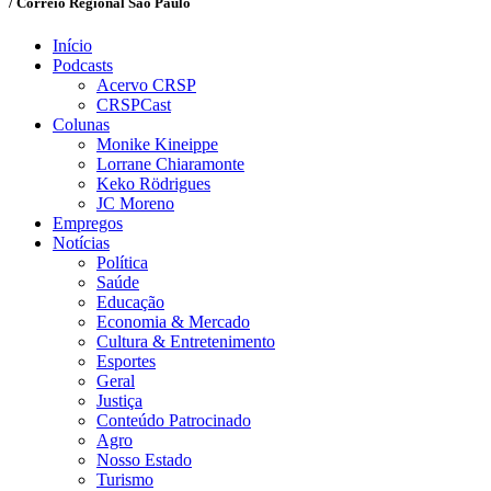
/ Correio Regional São Paulo
Início
Podcasts
Acervo CRSP
CRSPCast
Colunas
Monike Kineippe
Lorrane Chiaramonte
Keko Rödrigues
JC Moreno
Empregos
Notícias
Política
Saúde
Educação
Economia & Mercado
Cultura & Entretenimento
Esportes
Geral
Justiça
Conteúdo Patrocinado
Agro
Nosso Estado
Turismo