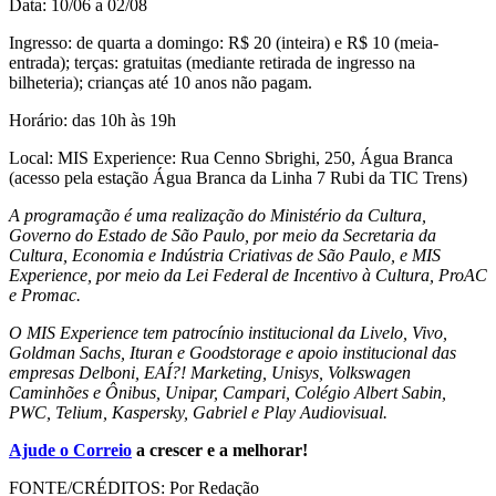
Data:
10/06 a 02/08
Ingresso:
de quarta a domingo: R$ 20 (inteira) e R$ 10 (meia-
entrada); terças: gratuitas (mediante retirada de ingresso na
bilheteria); crianças até 10 anos não pagam.
Horário:
das 10h às 19h
Local:
MIS Experience: Rua Cenno Sbrighi, 250, Água Branca
(acesso pela estação Água Branca da Linha 7 Rubi da TIC Trens)
A programação é uma realização do Ministério da Cultura,
Governo do Estado de São Paulo, por meio da Secretaria da
Cultura, Economia e Indústria Criativas de São Paulo, e MIS
Experience, por meio da Lei Federal de Incentivo à Cultura, ProAC
e Promac.
O MIS Experience tem patrocínio institucional da Livelo, Vivo,
Goldman Sachs, Ituran e Goodstorage e apoio institucional das
empresas Delboni, EAÍ?! Marketing, Unisys, Volkswagen
Caminhões e Ônibus, Unipar, Campari, Colégio Albert Sabin,
PWC, Telium, Kaspersky, Gabriel e Play Audiovisual.
Ajude o Correio
a crescer e a melhorar!
FONTE/CRÉDITOS:
Por Redação