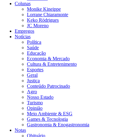
Colunas
Monike Kineippe
Lorrane Chiaramonte
Keko Rödrigues
JC Moreno
Empregos
Notícias
Política
Saúde
Educação
Economia & Mercado
Cultura & Entretenimento
Esportes
Geral
Justiça
Conteúdo Patrocinado
Agro
Nosso Estado
Turismo
Opinião
Meio Ambiente & ESG
Games & Tecnologia
Gastronomia & Enogastronomia
Notas
Obituário