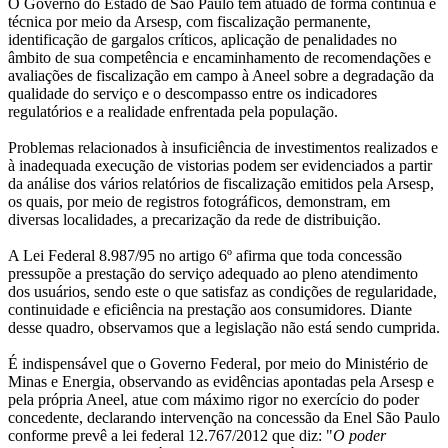
O Governo do Estado de São Paulo tem atuado de forma contínua e
técnica por meio da Arsesp, com fiscalização permanente,
identificação de gargalos críticos, aplicação de penalidades no
âmbito de sua competência e encaminhamento de recomendações e
avaliações de fiscalização em campo à Aneel sobre a degradação da
qualidade do serviço e o descompasso entre os indicadores
regulatórios e a realidade enfrentada pela população.
Problemas relacionados à insuficiência de investimentos realizados e
à inadequada execução de vistorias podem ser evidenciados a partir
da análise dos vários relatórios de fiscalização emitidos pela Arsesp,
os quais, por meio de registros fotográficos, demonstram, em
diversas localidades, a precarização da rede de distribuição.
A Lei Federal 8.987/95 no artigo 6º afirma que toda concessão
pressupõe a prestação do serviço adequado ao pleno atendimento
dos usuários, sendo este o que satisfaz as condições de regularidade,
continuidade e eficiência na prestação aos consumidores. Diante
desse quadro, observamos que a legislação não está sendo cumprida.
É indispensável que o Governo Federal, por meio do Ministério de
Minas e Energia, observando as evidências apontadas pela Arsesp e
pela própria Aneel, atue com máximo rigor no exercício do poder
concedente, declarando intervenção na concessão da Enel São Paulo
conforme prevê a lei federal 12.767/2012 que diz: "
O poder