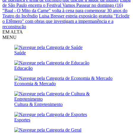
de São Paulo encerra o Festival Vamos Passear no domingo (16)
"Baal - O Mito da Carne" volta à cena para comemorar 30 anos do
Teatro do Incêndio
Luisa Bresser estreia exposição gratuita "Eclodir
o Efêmero" com obras que investigam a impermanência e a
reconstrução
EM ALTA
MENU
Saúde
Educação
Economia & Mercado
Cultura & Entretenimento
Esportes