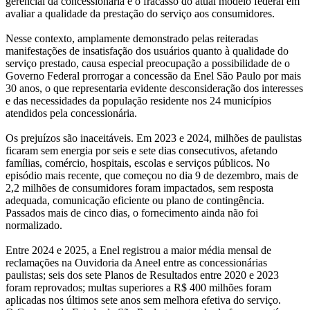
gerencial da concessionária e o fracasso do atual modelo federal em
avaliar a qualidade da prestação do serviço aos consumidores.
Nesse contexto, amplamente demonstrado pelas reiteradas
manifestações de insatisfação dos usuários quanto à qualidade do
serviço prestado, causa especial preocupação a possibilidade de o
Governo Federal prorrogar a concessão da Enel São Paulo por mais
30 anos, o que representaria evidente desconsideração dos interesses
e das necessidades da população residente nos 24 municípios
atendidos pela concessionária.
Os prejuízos são inaceitáveis. Em 2023 e 2024, milhões de paulistas
ficaram sem energia por seis e sete dias consecutivos, afetando
famílias, comércio, hospitais, escolas e serviços públicos. No
episódio mais recente, que começou no dia 9 de dezembro, mais de
2,2 milhões de consumidores foram impactados, sem resposta
adequada, comunicação eficiente ou plano de contingência.
Passados mais de cinco dias, o fornecimento ainda não foi
normalizado.
Entre 2024 e 2025, a Enel registrou a maior média mensal de
reclamações na Ouvidoria da Aneel entre as concessionárias
paulistas; seis dos sete Planos de Resultados entre 2020 e 2023
foram reprovados; multas superiores a R$ 400 milhões foram
aplicadas nos últimos sete anos sem melhora efetiva do serviço.