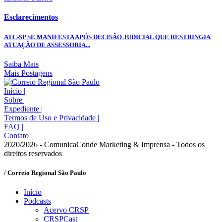
Esclarecimentos
ATC-SP SE MANIFESTA APÓS DECISÃO JUDICIAL QUE RESTRINGIA
ATUAÇÃO DE ASSESSORIA...
Saiba Mais
Mais Postagens
Início
|
Sobre
|
Expediente
|
Termos de Uso e Privacidade
|
FAQ
|
Contato
2020/2026 - ComunicaConde Marketing & Imprensa - Todos os
direitos reservados
/ Correio Regional São Paulo
Início
Podcasts
Acervo CRSP
CRSPCast