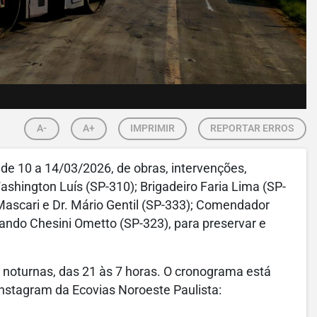
A-
A+
IMPRIMIR
REPORTAR ERROS
 de 10
a 14/03/2026
, de obras, intervenções,
ashington Luís (SP-310); Brigadeiro Faria Lima (SP-
Mascari e Dr. Mário Gentil (SP-333); Comendador
lando Chesini Ometto (SP-323)
, para preservar e
 noturnas, das 21 às 7 horas. O cronograma está
Instagram da
Ecovias Noroeste Paulista
: