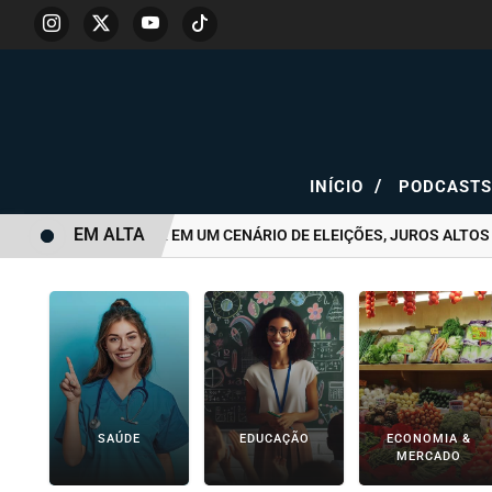
/
INÍCIO
PODCAST
EM ALTA
COMO INVESTIR EM UM CENÁRIO DE ELEIÇÕES, JUROS ALTOS E I
SAÚDE
EDUCAÇÃO
ECONOMIA &
MERCADO