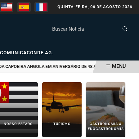
QUINTA-FEIRA, 06 DE AGOSTO 2026
COMUNICACONDE AG.
MENU
POEIRA ANGOLA EM ANIVERSÁRIO DE 48 ANOS
PASSEIOS GRATU
NOSSO ESTADO
TURISMO
GASTRONOMIA &
ENOGASTRONOMIA