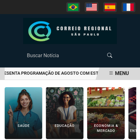
MENU
SENTA PROGRAMAÇÃO DE AGOSTO COM ESTREIAS DE "AUTOBIOGRAFI
EM ALTA
SAÚDE
EDUCAÇÃO
ECONOMIA &
C
MERCADO
ENTR