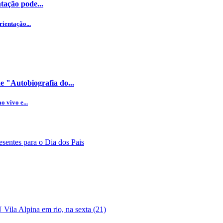
tação pode...
ientação...
 "Autobiografia do...
 vivo e...