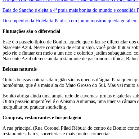
Baía do Sancho é eleita a 4ª praia mais bonita do mundo e consolida
Desempenho da Hotelaria Paulista em junho mostrou queda geral em 
Flutuações são o diferencial
Este é o passeio típico de Bonito, aquele que o faz se diferenciar dos 
Nascente Azul. Neste complexo de ecoturismo, você pode flutuar sobre
pelo rio e flutuar em meio a um rico e colorido jardim subaquático,
Nascente Azul oferece ainda restaurante de gastronomia típica, Balneá
Belezas naturais
Outras belezas naturais da região são as quedas d’água. Para quem q
homônima, que é a mais alta do Mato Grosso do Sul. Mas vai muito além
Bonito abriga ainda uma ampla rede de cavernas, grutas e galerias 
Outro passeio imperdível é o Abismo Anhumas, uma imensa câmara de 
mergulhar ou praticar snorkeling.
Compras, restaurantes e hospedagem
A rua principal (Rua Coronel Pílad Rébua) do centro de Bonito concen
restaurantes, bares, sorveterias e mais pontos comerciais.