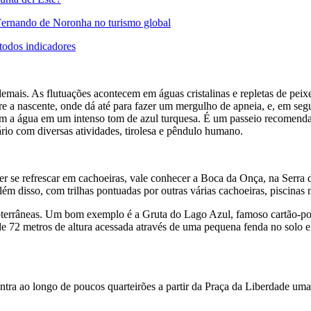
 Fernando de Noronha no turismo global
todos indicadores
demais. As flutuações acontecem em águas cristalinas e repletas de peixes
 a nascente, onde dá até para fazer um mergulho de apneia, e, em segu
 com a água em um intenso tom de azul turquesa. É um passeio recomend
rio com diversas atividades, tirolesa e pêndulo humano.
uer se refrescar em cachoeiras, vale conhecer a Boca da Onça, na Serr
 disso, com trilhas pontuadas por outras várias cachoeiras, piscinas na
subterrâneas. Um bom exemplo é a Gruta do Lago Azul, famoso cartão-p
72 metros de altura acessada através de uma pequena fenda no solo e
tra ao longo de poucos quarteirões a partir da Praça da Liberdade uma b