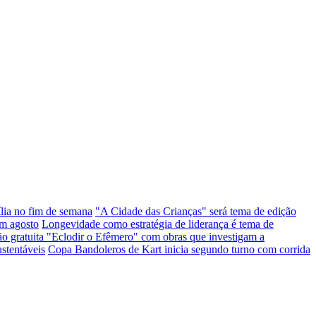
ília no fim de semana
"A Cidade das Crianças" será tema de edição
em agosto
Longevidade como estratégia de liderança é tema de
ção gratuita "Eclodir o Efêmero" com obras que investigam a
stentáveis
Copa Bandoleros de Kart inicia segundo turno com corrida