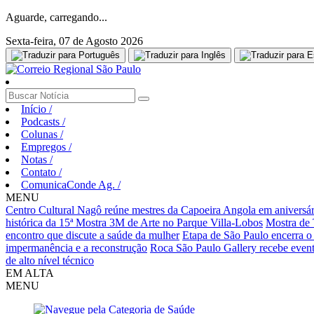
Aguarde, carregando...
Sexta-feira, 07 de Agosto 2026
Início
/
Podcasts
/
Colunas
/
Empregos
/
Notas
/
Contato
/
ComunicaConde Ag.
/
MENU
Centro Cultural Nagô reúne mestres da Capoeira Angola em aniversár
histórica da 15ª Mostra 3M de Arte no Parque Villa-Lobos
Mostra de 
encontro que discute a saúde da mulher
Etapa de São Paulo encerra o
impermanência e a reconstrução
Roca São Paulo Gallery recebe evento
de alto nível técnico
EM ALTA
MENU