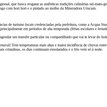
ional, que busca resgatar as autênticas tradições culinárias sul-mato-g
rango com bori bori e o pintado ao molho da Mineradora Urucum.
cias de turismo locais credenciadas pela prefeitura, como a Acqua Stu
 principalmente em períodos de alta temporada (férias escolares e feriad
gendar um transfer particular ou compartilhado que vai te levar do hote
arnaval! Tem temperaturas mais altas e maior incidência de chuvas ent
s cristalinas, os dias continuam ensolarados e o frio vem só à noite.