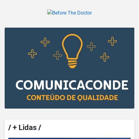
/
+ Lidas
/