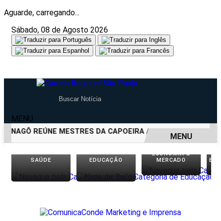
Aguarde, carregando...
Sábado, 08 de Agosto 2026
MENU
 NAGÔ REÚNE MESTRES DA CAPOEIRA ANGOLA EM ANIVERSÁR
MENU
ECONOMIA &
EM ALTA
SAÚDE
EDUCAÇÃO
MERCADO
EN