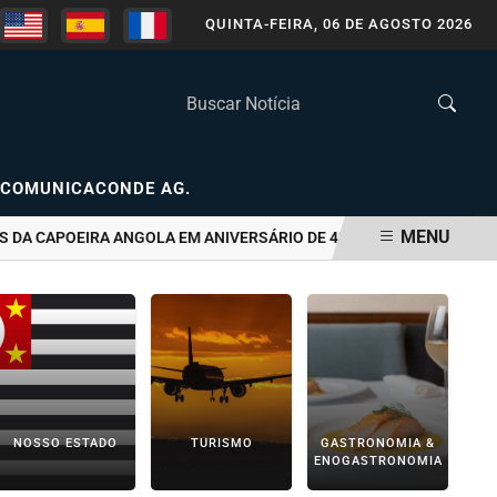
QUINTA-FEIRA, 06 DE AGOSTO 2026
COMUNICACONDE AG.
MENU
A CAPOEIRA ANGOLA EM ANIVERSÁRIO DE 48 ANOS
PASSEIOS GR
NOSSO ESTADO
TURISMO
GASTRONOMIA &
ENOGASTRONOMIA