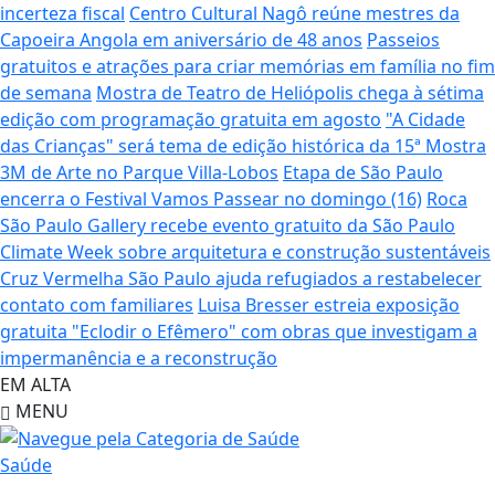
incerteza fiscal
Centro Cultural Nagô reúne mestres da
Capoeira Angola em aniversário de 48 anos
Passeios
gratuitos e atrações para criar memórias em família no fim
de semana
Mostra de Teatro de Heliópolis chega à sétima
edição com programação gratuita em agosto
"A Cidade
das Crianças" será tema de edição histórica da 15ª Mostra
3M de Arte no Parque Villa-Lobos
Etapa de São Paulo
encerra o Festival Vamos Passear no domingo (16)
Roca
São Paulo Gallery recebe evento gratuito da São Paulo
Climate Week sobre arquitetura e construção sustentáveis
Cruz Vermelha São Paulo ajuda refugiados a restabelecer
contato com familiares
Luisa Bresser estreia exposição
gratuita "Eclodir o Efêmero" com obras que investigam a
impermanência e a reconstrução
EM ALTA
MENU
Saúde