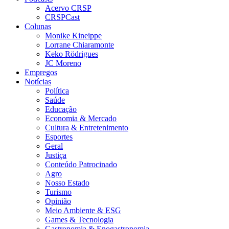
Acervo CRSP
CRSPCast
Colunas
Monike Kineippe
Lorrane Chiaramonte
Keko Rödrigues
JC Moreno
Empregos
Notícias
Política
Saúde
Educação
Economia & Mercado
Cultura & Entretenimento
Esportes
Geral
Justiça
Conteúdo Patrocinado
Agro
Nosso Estado
Turismo
Opinião
Meio Ambiente & ESG
Games & Tecnologia
Gastronomia & Enogastronomia