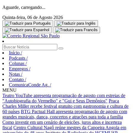
Aguarde, carregando...
Quinta-feira, 06 de Agosto 2026
Início
/
Podcasts
/
Colunas
/
Empregos
/
Notas
/
Contato
/
ComunicaConde Ag.
/
MENU
Teatro YouTube apresenta programação de agosto com estreias de
"Autobiografia do Vermelho" e "Gui e Seus Demônios"
Praça
Charles Miller recebe festival gratuito com gastronomia e cultura de
60 países
BTG Pactual Hall apresenta programação de agosto com
grandes musicais, dança, concertos e atrações para toda a família
Como investir em um cenário de eleições, juros altos e incerteza
fiscal
Centro Cultural Nagô reúne mestres da Capoeira Angola em
aniversário de 48 anos
Instituto de Radiologia do HCFMUSP