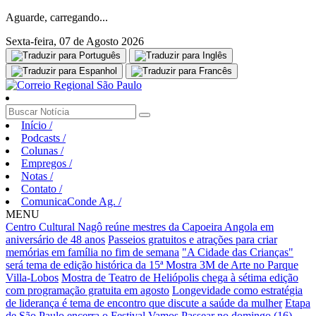
Aguarde, carregando...
Sexta-feira, 07 de Agosto 2026
Início
/
Podcasts
/
Colunas
/
Empregos
/
Notas
/
Contato
/
ComunicaConde Ag.
/
MENU
Centro Cultural Nagô reúne mestres da Capoeira Angola em
aniversário de 48 anos
Passeios gratuitos e atrações para criar
memórias em família no fim de semana
"A Cidade das Crianças"
será tema de edição histórica da 15ª Mostra 3M de Arte no Parque
Villa-Lobos
Mostra de Teatro de Heliópolis chega à sétima edição
com programação gratuita em agosto
Longevidade como estratégia
de liderança é tema de encontro que discute a saúde da mulher
Etapa
de São Paulo encerra o Festival Vamos Passear no domingo (16)