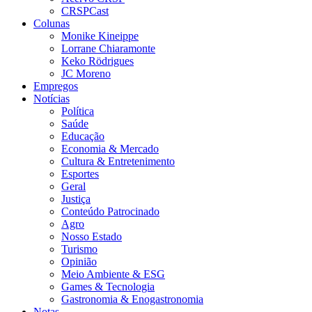
CRSPCast
Colunas
Monike Kineippe
Lorrane Chiaramonte
Keko Rödrigues
JC Moreno
Empregos
Notícias
Política
Saúde
Educação
Economia & Mercado
Cultura & Entretenimento
Esportes
Geral
Justiça
Conteúdo Patrocinado
Agro
Nosso Estado
Turismo
Opinião
Meio Ambiente & ESG
Games & Tecnologia
Gastronomia & Enogastronomia
Notas