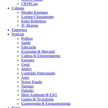
CRSPCast
Colunas
Monike Kineippe
Lorrane Chiaramonte
Keko Rödrigues
JC Moreno
Empregos
Notícias
Política
Saúde
Educação
Economia & Mercado
Cultura & Entretenimento
Esportes
Geral
Justiça
Conteúdo Patrocinado
Agro
Nosso Estado
Turismo
Opinião
Meio Ambiente & ESG
Games & Tecnologia
Gastronomia & Enogastronomia
Notas