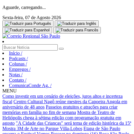
Aguarde, carregando...
Sexta-feira, 07 de Agosto 2026
Início
/
Podcasts
/
Colunas
/
Empregos
/
Notas
/
Contato
/
ComunicaConde Ag.
/
MENU
Como investir em um cenário de eleições, juros altos e incerteza
fiscal
Centro Cultural Nagô reúne mestres da Capoeira Angola em
aniversário de 48 anos
Passeios gratuitos e atrações para criar
memórias em família no fim de semana
Mostra de Teatro de
Heliópolis chega à sétima edição com programação gratuita em
agosto
"A Cidade das Crianças" será tema de edição histórica da 15ª
Mostra 3M de Arte no Parque Villa-Lobos
Etapa de São Paulo
encerra o Festival Vamos Passear no domingo (16)
Roca São Paulo