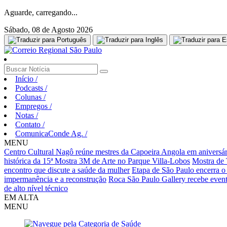
Aguarde, carregando...
Sábado, 08 de Agosto 2026
Início
/
Podcasts
/
Colunas
/
Empregos
/
Notas
/
Contato
/
ComunicaConde Ag.
/
MENU
Centro Cultural Nagô reúne mestres da Capoeira Angola em aniversár
histórica da 15ª Mostra 3M de Arte no Parque Villa-Lobos
Mostra de 
encontro que discute a saúde da mulher
Etapa de São Paulo encerra o
impermanência e a reconstrução
Roca São Paulo Gallery recebe evento
de alto nível técnico
EM ALTA
MENU