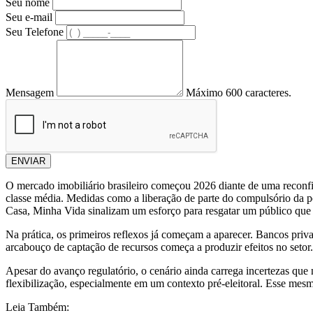
Seu nome
Seu e-mail
Seu Telefone
Mensagem
Máximo 600 caracteres.
ENVIAR
O mercado imobiliário brasileiro começou 2026 diante de uma reconfi
classe média. Medidas como a liberação de parte do compulsório da p
Casa, Minha Vida sinalizam um esforço para resgatar um público que v
Na prática, os primeiros reflexos já começam a aparecer. Bancos priv
arcabouço de captação de recursos começa a produzir efeitos no setor.
Apesar do avanço regulatório, o cenário ainda carrega incertezas que nã
flexibilização, especialmente em um contexto pré-eleitoral. Esse mesm
Leia Também: