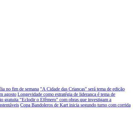
ília no fim de semana
"A Cidade das Crianças" será tema de edição
em agosto
Longevidade como estratégia de liderança é tema de
ção gratuita "Eclodir o Efêmero" com obras que investigam a
stentáveis
Copa Bandoleros de Kart inicia segundo turno com corrida