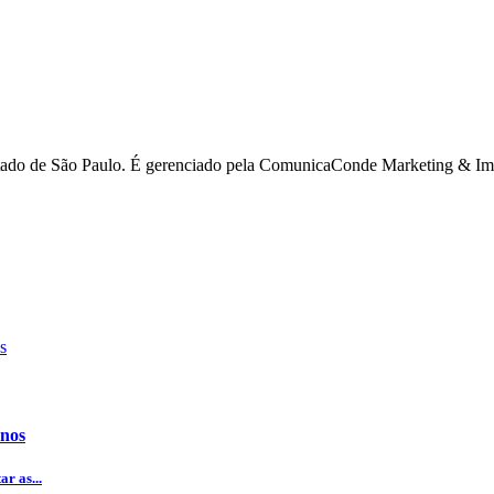
estado de São Paulo. É gerenciado pela ComunicaConde Marketing & Imp
anos
r as...