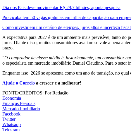
Dia dos Pais deve movimentar R$ 29,7 bilhões, aponta pesquisa
Piracicaba tem 50 vagas gratuitas em trilha de capacitação para empre
Como investir em um cenário de eleições, juros altos e incerteza fiscal
A expectativa para 2027 é de um ambiente mais previsível, tanto do p
juros. Diante disso, muitos consumidores avaliam se vale a pena an
prazo.
“
O comprador de classe média é, historicamente, um consumidor cau
o especialista em mercado imobiliário Daniel Claudino. Para o setor 
Enquanto isso, 2026 se apresenta como um ano de transição, no qual o
Ajude o Correio
a crescer e a melhorar!
FONTE/CRÉDITOS:
Por Redação
Economia
Finanças Pessoais
Mercado Imobiliário
Facebook
Twitter
Whatsapp
Telegram