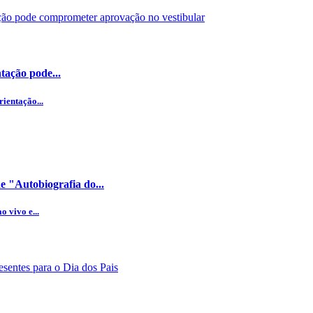
tação pode...
ientação...
 "Autobiografia do...
 vivo e...