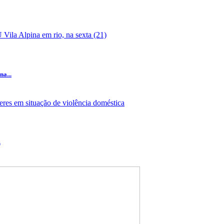
na...
.