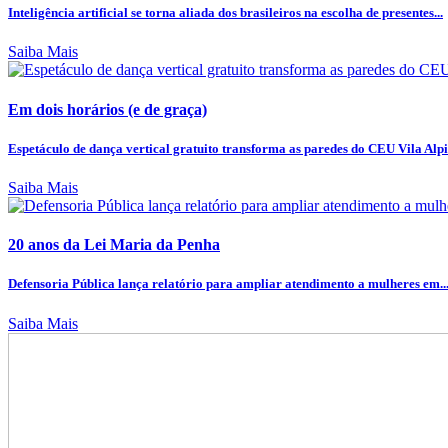
Inteligência artificial se torna aliada dos brasileiros na escolha de presentes...
Saiba Mais
Em dois horários (e de graça)
Espetáculo de dança vertical gratuito transforma as paredes do CEU Vila Alpi
Saiba Mais
20 anos da Lei Maria da Penha
Defensoria Pública lança relatório para ampliar atendimento a mulheres em..
Saiba Mais