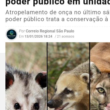
poder público em unida
Atropelamento de onça no último s
poder público trata a conservação à
Por
Correio Regional São Paulo
Em
13/01/2026 18:24
/ 21 acessos