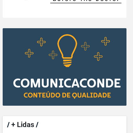
/
+ Lidas
/