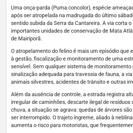
Uma onça-parda (
Puma concolor
), espécie ameaçad
após ser atropelada na madrugada do último sábado
sentido subida da Serra da Cantareira. A via corta 
importantes unidades de conservação de Mata Atlânt
de Mairiporã.
O atropelamento do felino é mais um episódio que e
à gestão, fiscalização e monitoramento de uma es
sensível. Sem qualquer sistema de monitoramento 
sinalização adequada para travessia de fauna, a vi
animais silvestres, acidentes de trânsito e outras ir
Além da ausência de controle, a estrada registra
alt
irregular de caminhões
,
descarte ilegal de resíduos 
chuva, a situação se agrava: quedas de árvores sã
ser interrompido. O trajeto íngreme, aliado à neblin
aumenta o risco para motoristas, que frequentement