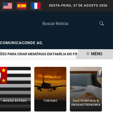
SEXTA-FEIRA, 07 DE AGOSTO 2026
COMUNICACONDE AG.
MENU
RA CRIAR MEMÓRIAS EM FAMÍLIA NO FIM DE SEMANA
"A CIDADE 
NOSSO ESTADO
TURISMO
GASTRONOMIA &
ENOGASTRONOMIA