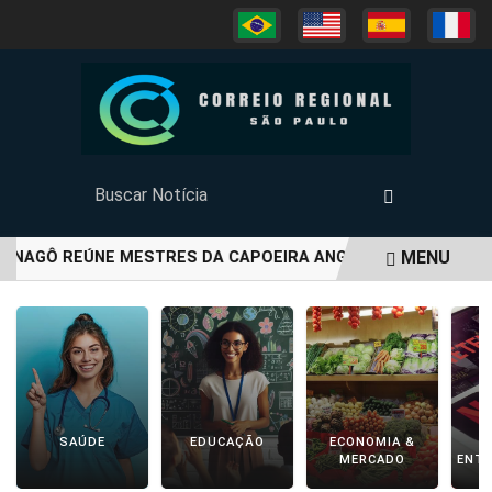
MENU
NAGÔ REÚNE MESTRES DA CAPOEIRA ANGOLA EM ANIVERSÁRIO
EM ALTA
SAÚDE
EDUCAÇÃO
ECONOMIA &
C
MERCADO
ENT